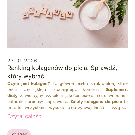
23-01-2026
Ranking kolagenów do picia. Sprawdź,
który wybrać
Czym jest kolagen?
To główne białko strukturalne, które
pełni rolę „kleju” spajającego komórki.
Suplement
diety
zawierający wysokiej jakości białko może wspomóc
naturalne procesy naprawcze.
Zalety kolagenu do picia
to
przede wszystkim wysoka bioprzyswajalność i wygoda
stosowania. W przeciwieństwie do
kolagenu w tabletkach
Czytaj całość
lub kapsułkach
, formy płynne i proszki do rozpuszczenia są
szybciej metabolizowane przez układ pokarmowy.
kolagen