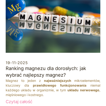
19-11-2025
Ranking magnezu dla dorosłych: jak
wybrać najlepszy magnez?
Magnez to jeden z
najważniejszych
mikroelementów,
kluczowy dla
prawidłowego funkcjonowania
niemal
każdego układu w organizmie, w tym
układu nerwowego
,
mięśniowego i kostnego.
Czytaj całość