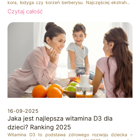
kora, łodyga czy korzeń berberysu. Najczęściej ekstrahuje
się ją z korzeni berberysu ostrego (
Berberis aristata
), krzewu
Czytaj całość
rosnącego w Azji, a także w Ameryce i Afryce. Od wieków
jej właściwości prozdrowotne są cenione w
tradycyjnej medycynie chińskiej, gdzie znana była m.in. z
działania przeciwbiegunkowyego. Obecnie berberyna
przeżywa renesans jako j
eden z najsilniejszych
naturalnych suplementów diety wspierających zdrowie
układu metabolicznego
.
16-09-2025
Jaka jest najlepsza witamina D3 dla
dzieci? Ranking 2025
Witamina D3 to podstawa zdrowego rozwoju dziecka –