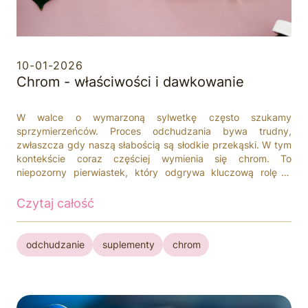
10-01-2026
Chrom - właściwości i dawkowanie
W walce o wymarzoną sylwetkę często szukamy
sprzymierzeńców. Proces odchudzania bywa trudny,
zwłaszcza gdy naszą słabością są słodkie przekąski. W tym
kontekście coraz częściej wymienia się chrom. To
niepozorny pierwiastek, który odgrywa kluczową rolę w
prawidłowym funkcjonowaniu organizmu. Ale czy chrom
wspomaga odchudzanie naprawdę, czy to tylko mit? Jakie
Czytaj całość
są właściwości chromu i jak wpływa on na metabolizm?
odchudzanie
suplementy
chrom