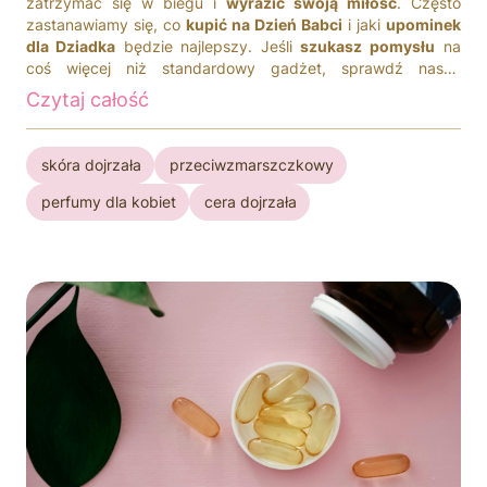
zatrzymać się w biegu i
wyrazić swoją miłość
. Często
zastanawiamy się, co
kupić na Dzień Babci
i jaki
upominek
dla Dziadka
będzie najlepszy. Jeśli
szukasz pomysłu
na
coś więcej niż standardowy gadżet, sprawdź nasze
propozycje.
Czytaj całość
skóra dojrzała
przeciwzmarszczkowy
perfumy dla kobiet
cera dojrzała