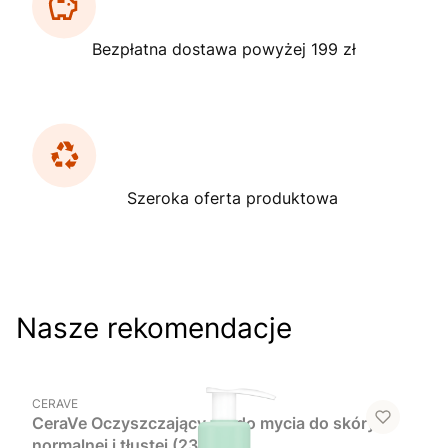
Bezpłatna dostawa powyżej 199 zł
Szeroka oferta produktowa
Nasze rekomendacje
Do koszyka
PRODUCENT
CERAVE
CeraVe Oczyszczający żel do mycia do skóry
normalnej i tłustej (236 ml)