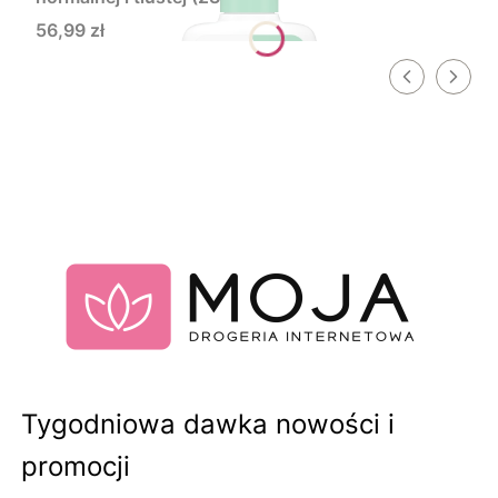
Cena
56,99 zł
Tygodniowa dawka nowości i
promocji