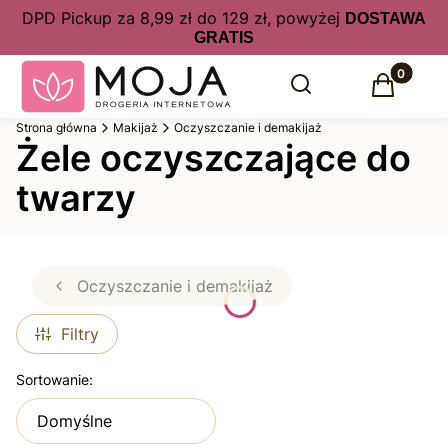
DPD Pickup za 8,99 zł do 129 zł, powyżej
DOSTAWA
GRATIS
Produkty 
Otwórz wyszukiwarkę
Szukaj
Koszyk
Strona główna
Makijaż
Oczyszczanie i demakijaż
Żele oczyszczające do
twarzy
Oczyszczanie i demakijaż
Filtry
Lista produktów
Sortowanie:
Domyślne