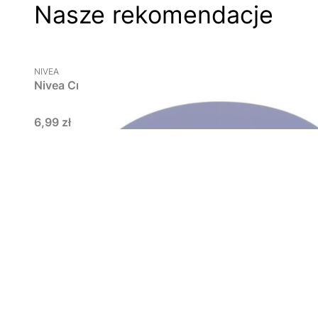
Nasze rekomendacje
PRODUCENT
NIVEA
Nivea Creme, nawilżający krem do ciała i twarzy, w 
Cena
6,99 zł