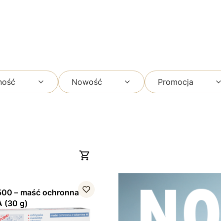
ność
Nowość
Promocja
500 – maść ochronna z
 (30 g)