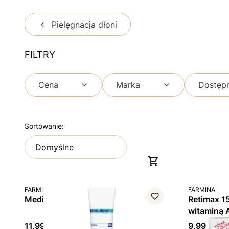
Pielęgnacja dłoni
FILTRY
Cena
Marka
Dostęp
Koniec filtrów
Lista produktów
Sortowanie:
Domyślne
PRODUCENT
PRODUCENT
FARMINA
FARMINA
Mediderm, krem, 100 g
Retimax 1
witaminą A
Cena
Cena
11,99 zł
9,99 zł