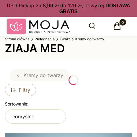
DPD Pickup za 8,99 zł do 129 zł, powyżej
DOSTAWA
GRATIS
Produkty 
Otwórz wyszukiwarkę
Szukaj
Koszyk
Strona główna
Pielęgnacja
Twarz
Kremy do twarzy
ZIAJA MED
Kremy do twarzy
Filtry
Lista produktów
Sortowanie:
Domyślne