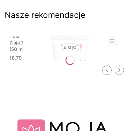
Nasze rekomendacje
Do koszyka
PRODUCENT
ZIAJA
Ziaja ZiajaMed Kuracja PEPTYDowa krem na noc
(50 ml)
Cena
18,79 zł