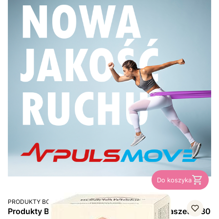
Do koszyka
PRODUCENT
PRODUKTY BONIFRATERSKIE
Produkty Bonifraterskie Sleepfratin Forte, saszetki, 30