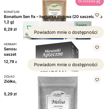
Do koszyka
PRODUCENT
BONATIUM
Bonatium Sen fix – herbatka ziołowa (20 saszetek po
1,2 g)
Cena
6,29 zł
Powiadom mnie o dostępności
PRODUCENT
HERBAPOL
Senosan Fix – ziołowa mieszanka na sen (20
saszetek)
Cena
12,79 zł
Powiadom mnie o dostępności
PRODUCENT
ZIÓŁKO
Ziółko, Melisa, 50 g
Cena
5,29 zł
Strona
z 1