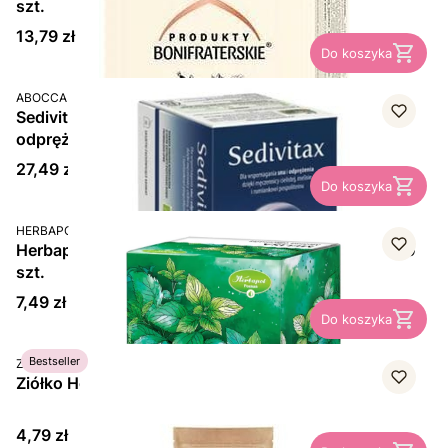
szt.
Cena
13,79 zł
Do koszyka
PRODUCENT
ABOCCA
Sedivitax, herbata ziołowa, wspomaganie snu i
odprężenie, saszetki, 20 szt.
Cena
27,49 zł
Do koszyka
PRODUCENT
HERBAPOL
Herbapol Melisa, herbatka ziołowa, saszetka 2 g, 30
szt.
Cena
7,49 zł
Do koszyka
PRODUCENT
Bestseller
ZIÓŁKO
Ziółko Herbatka, Dziurawiec, 50 g
Cena
4,79 zł