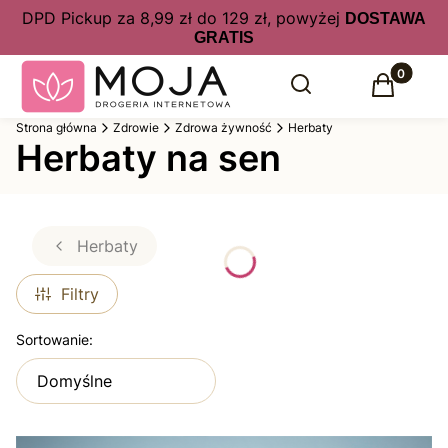
DPD Pickup za 8,99 zł do 129 zł, powyżej
DOSTAWA
GRATIS
Produkty 
Otwórz wyszukiwarkę
Szukaj
Koszyk
Strona główna
Zdrowie
Zdrowa żywność
Herbaty
Herbaty na sen
Herbaty
Filtry
Lista produktów
Sortowanie:
Domyślne