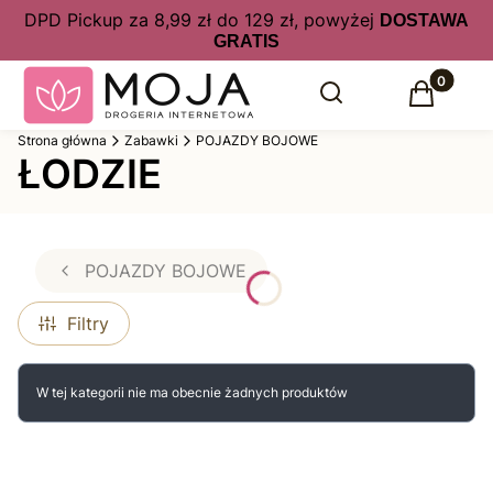
DPD Pickup za 8,99 zł do 129 zł, powyżej
DOSTAWA
GRATIS
Produkty 
Otwórz wyszukiwarkę
Szukaj
Koszyk
Strona główna
Zabawki
POJAZDY BOJOWE
ŁODZIE
POJAZDY BOJOWE
Filtry
Lista produktów
W tej kategorii nie ma obecnie żadnych produktów