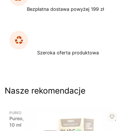
Bezpłatna dostawa powyżej 199 zł
Szeroka oferta produktowa
Nasze rekomendacje
Do koszyka
PRODUCENT
PUREO
Pureo, olejek eteryczny z drzewa herbacianego,
10 ml