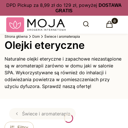
DPD Pickup za 8,99 zł do 129 zł, powyżej
DOSTAWA
GRATIS
Produkty 
Otwórz wyszukiwarkę
Szukaj
Koszyk
Strona główna
Dom
Świece i aromaterapia
Olejki eteryczne
Naturalne olejki eteryczne i zapachowe niezastąpione
są w aromaterapii zarówno w domu jaki w salonie
SPA. Wykorzystywane są również do inhalacji i
odświeżania powietrza w pomieszczeniach przy
użyciu dyfuzora. Sprawdź naszą ofertę!
Świece i aromaterapia
Filtry