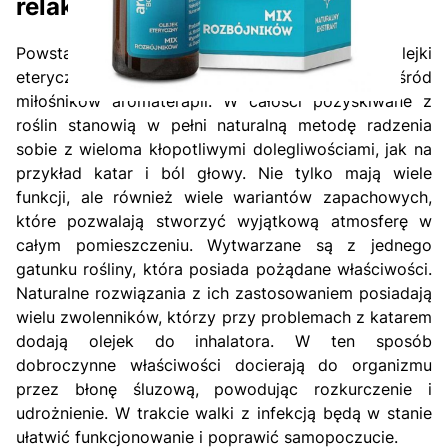
relaksująco i kojąco
Powstające w wyniku destylacji lub wytłaczania olejki
eteryczne cieszą się dużą popularnością wśród
miłośników aromaterapii. W całości pozyskiwane z
roślin stanowią w pełni naturalną metodę radzenia
sobie z wieloma kłopotliwymi dolegliwościami, jak na
przykład katar i ból głowy. Nie tylko mają wiele
funkcji, ale również wiele wariantów zapachowych,
które pozwalają stworzyć wyjątkową atmosferę w
całym pomieszczeniu. Wytwarzane są z jednego
gatunku rośliny, która posiada pożądane właściwości.
Naturalne rozwiązania z ich zastosowaniem posiadają
wielu zwolenników, którzy przy problemach z katarem
dodają olejek do inhalatora. W ten sposób
dobroczynne właściwości docierają do organizmu
przez błonę śluzową, powodując rozkurczenie i
udrożnienie. W trakcie walki z infekcją będą w stanie
ułatwić funkcjonowanie i poprawić samopoczucie.