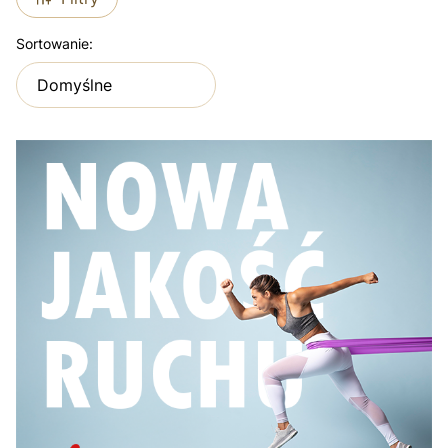
Lista produktów
Sortowanie:
Domyślne