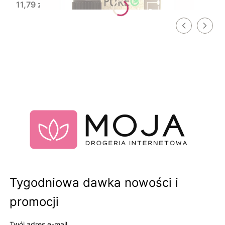
Cena
11,79 zł
Tygodniowa dawka nowości i
promocji
Twój adres e-mail