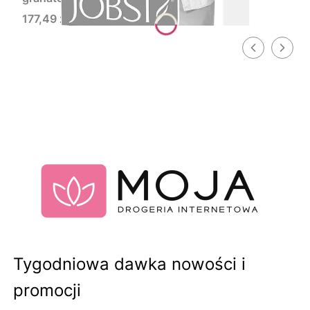
Cena
177,49 zł
Tygodniowa dawka nowości i
promocji