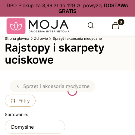
DPD Pickup za 8,99 zł do 129 zł, powyżej
DOSTAWA
GRATIS
Produkty 
Otwórz wyszukiwarkę
Szukaj
Koszyk
Strona główna
Zdrowie
Sprzęt i akcesoria medyczne
Rajstopy i skarpety
uciskowe
Sprzęt i akcesoria medyczne
Filtry
Lista produktów
Sortowanie:
Domyślne