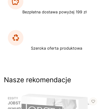
Bezpłatna dostawa powyżej 199 zł
Szeroka oferta produktowa
Nasze rekomendacje
Powiadom mnie o dostępności
PRODUCENT
ESSITY
JOBST Explore For Men, podkolanówki CCL1,
granatowe, rozmiar 3, 1 para