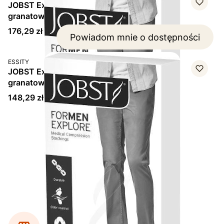
JOBST Explore For Men, podkolanówki CCL1,
granatowe, rozmiar 4, 1 para
Cena
176,29 zł
Powiadom mnie o dostępności
PRODUCENT
ESSITY
JOBST Explore For Men, podkolanówki CCL1,
granatowe, rozmiar 5, 1 para
Cena
148,29 zł
Strona
z 4
Przejdź do ostatniej str