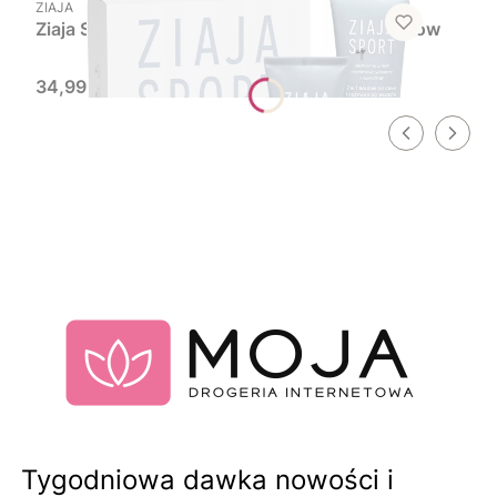
PRODUCENT
ZIAJA
Ziaja Sport Up Zestaw prezentowy kosmetyków
Cena
34,99 zł
Tygodniowa dawka nowości i