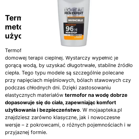
Strona
z 13
Przejdź do ostatniej st
Termofor na wodę – tradycyjna
metoda, która nie wychodzi z
użycia
Termofory na wodę od lat wykorzystywane są w
domowej terapii cieplnej. Wystarczy wypełnić je
gorącą wodą, by uzyskać długotrwałe, stabilne źródło
ciepła. Tego typu modele są szczególnie polecane
przy napięciach mięśniowych, bólach stawowych czy
podczas chłodnych dni. Dzięki zastosowaniu
elastycznych materiałów
termofor na wodę dobrze
dopasowuje się do ciała, zapewniając komfort
użytkowania i bezpieczeństwo
. W mojaapteka.pl
znajdziesz zarówno klasyczne, jak i nowoczesne
wersje – z pokrowcami, o różnych pojemnościach i w
przyjaznej formie.