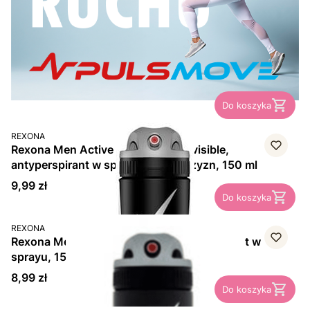
Do koszyka
PRODUCENT
REXONA
Rexona Men Active Protection+ Invisible,
antyperspirant w sprayu dla mężczyzn, 150 ml
Cena
9,99 zł
Do koszyka
PRODUCENT
REXONA
Rexona Men Active Shield Fresh, dezodorant w
sprayu, 150 ml
Cena
8,99 zł
Do koszyka