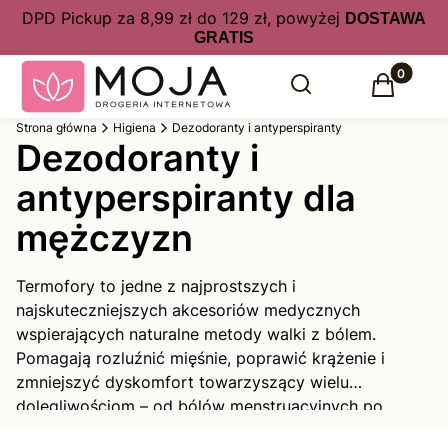
DPD Pickup za 8,99 zł do 129 zł, powyżej
DOSTAWA
GRATIS
Produkty 
Otwórz wyszukiwarkę
Szukaj
Koszyk
Strona główna
Higiena
Dezodoranty i antyperspiranty
Dezodoranty i
antyperspiranty dla
mężczyzn
Termofory to jedne z najprostszych i
najskuteczniejszych akcesoriów medycznych
wspierających naturalne metody walki z bólem.
Pomagają rozluźnić mięśnie, poprawić krążenie i
zmniejszyć dyskomfort towarzyszący wielu
dolegliwościom – od bólów menstruacyjnych po
napięcia karku.
W ofercie naszej apteki dostępne są