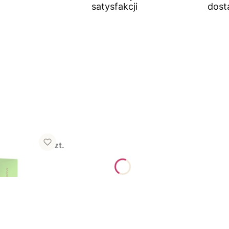
satysfakcji
dost
 herbatą, 12 szt.