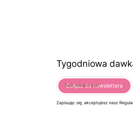
Tygodniowa dawka
Twój adres e-mail
Dołącz do newslettera
Zapisując się, akceptujesz nasz Regul