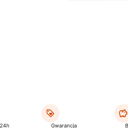
 24h
Gwarancja
B