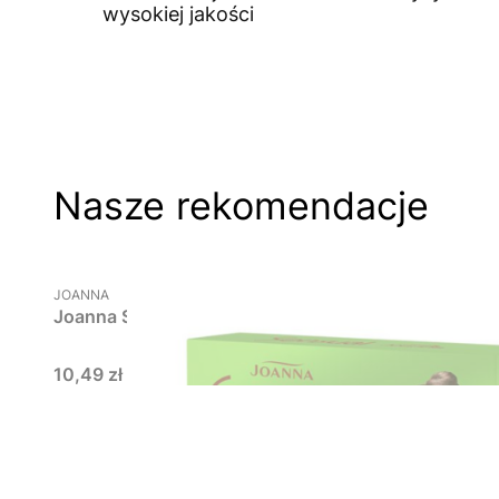
wysokiej jakości
Nasze rekomendacje
PRODUCENT
JOANNA
Joanna Sensual, plastry do depilacji twarzy z zieloną
Cena
10,49 zł