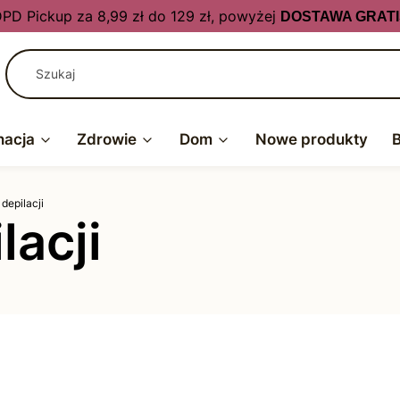
PD Pickup za 8,99 zł do 129 zł, powyżej
DOSTAWA GRATI
nacja
Zdrowie
Dom
Nowe produkty
 depilacji
lacji