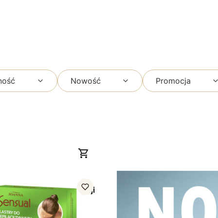
ność
Nowość
Promocja
sual, plastry do depilacji
ieloną herbatą, 12 szt.