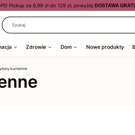
PD Pickup za 8,99 zł do 129 zł, powyżej
DOSTAWA GRATI
nacja
Zdrowie
Dom
Nowe produkty
ybory kuchenne
henne