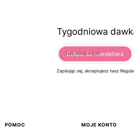
Tygodniowa dawka
Twój adres e-mail
Dołącz do newslettera
Zapisując się, akceptujesz nasz Regul
Linki w stopce
POMOC
MOJE KONTO