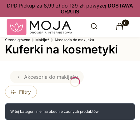
DPD Pickup za 8,99 zł do 129 zł, powyżej
DOSTAWA
GRATIS
Produkty 
Otwórz wyszukiwarkę
Szukaj
Koszyk
Strona główna
Makijaż
Akcesoria do makijażu
Kuferki na kosmetyki
Akcesoria do makijażu
Filtry
Lista produktów
W tej kategorii nie ma obecnie żadnych produktów