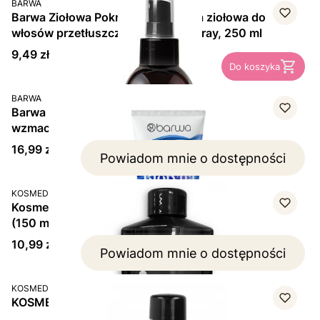
BARWA
Barwa Ziołowa Pokrzywa, odżywka ziołowa do
włosów przetłuszczających się, spray, 250 ml
Cena
9,49 zł
Do koszyka
PRODUCENT
BARWA
Barwa ProEffect Biotyna i Kolagen – odżywka
wzmacniająca (200 ml)
Cena
16,99 zł
Powiadom mnie o dostępności
PRODUCENT
KOSMED
Kosmed Nafta Kosmetyczna z kompleksem witamin
(150 ml)
Cena
10,99 zł
Powiadom mnie o dostępności
PRODUCENT
KOSMED
KOSMED Nafta kosmetyczna zwykła (150 ml)