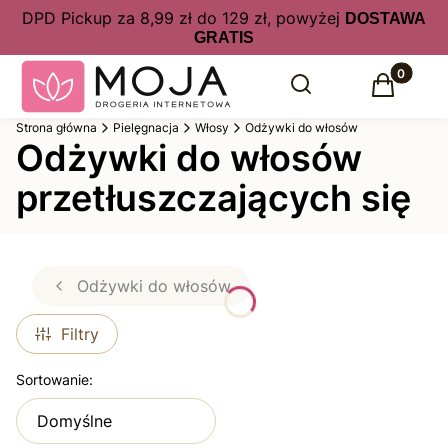
DPD Pickup za 8,99 zł do 129 zł, powyżej
DOSTAWA
GRATIS
Produkty 
Otwórz wyszukiwarkę
Szukaj
Koszyk
Strona główna
Pielęgnacja
Włosy
Odżywki do włosów
Odżywki do włosów
przetłuszczających się
Odżywki do włosów
Filtry
Lista produktów
Sortowanie:
Domyślne