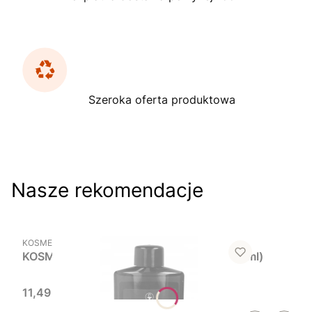
Szeroka oferta produktowa
Nasze rekomendacje
Powiadom mnie o dostępności
PRODUCENT
KOSMED
KOSMED Nafta kosmetyczna zwykła (150 ml)
Cena
11,49 zł