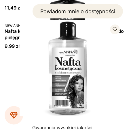
Cena
11,49 zł
Powiadom mnie o dostępności
PRODUCENT
NEW ANNA
Nafta kosmetyczna z sokiem z pokrzywy – produkt do
pielęgnacji włosów (160 ml)
Cena
9,99 zł
Strona
z 1
Gwarancja wysokiej jakości