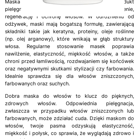
Maska do włosów to intensywny produkt
pielęgnacyjny, który ma na celu dogłębne odżywienie,
regenerację i ochronę włosów. W odróżnieniu od
odżywek, maski mają bogatszą formułę, zawierającą
składniki takie jak keratyna, proteiny, oleje roślinne
(np. olej arganowy), które wnikają w głąb struktury
włosa. Regularne stosowanie masek poprawia
nawilżenie, elastyczność, miękkość włosów, a także
chroni przed łamliwością, rozdwajaniem się końcówek
oraz negatywnymi skutkami stylizacji czy farbowania.
Idealnie sprawdza się dla włosów zniszczonych,
farbowanych oraz suchych.
Dobra maska do włosów to klucz do pięknych,
zdrowych włosów. Odpowiednia pielęgnacja,
zwłaszcza w przypadku włosów zniszczonych lub
farbowanych, może zdziałać cuda. Dzięki maskom do
włosów, twoje pasma odzyskują elastyczność,
miękkość i połysk, co sprawia, że wyglądają zdrowo i