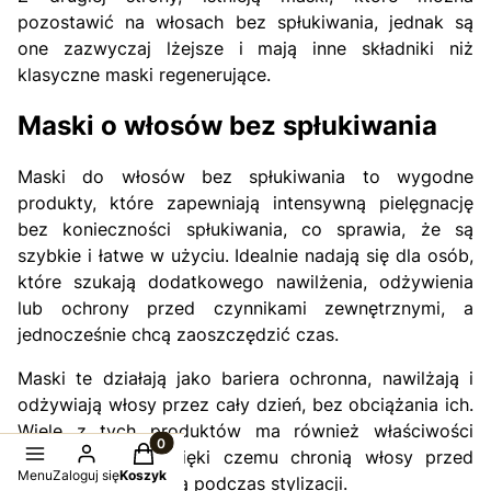
pozostawić na włosach bez spłukiwania, jednak są
one zazwyczaj lżejsze i mają inne składniki niż
klasyczne maski regenerujące.
Maski o włosów bez spłukiwania
Maski do włosów bez spłukiwania to wygodne
produkty, które zapewniają intensywną pielęgnację
bez konieczności spłukiwania, co sprawia, że są
szybkie i łatwe w użyciu. Idealnie nadają się dla osób,
które szukają dodatkowego nawilżenia, odżywienia
lub ochrony przed czynnikami zewnętrznymi, a
jednocześnie chcą zaoszczędzić czas.
Maski te działają jako bariera ochronna, nawilżają i
odżywiają włosy przez cały dzień, bez obciążania ich.
Wiele z tych produktów ma również właściwości
Produkty w koszyku: 0. Zobacz szczegóły
termoochronne, dzięki czemu chronią włosy przed
Menu
Zaloguj się
Koszyk
wysoką temperaturą podczas stylizacji.