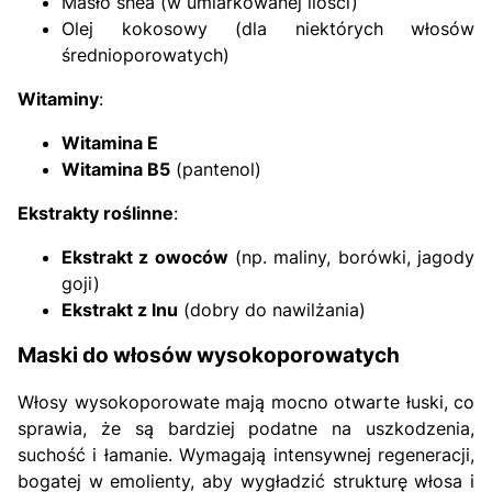
Masło shea (w umiarkowanej ilości)
Olej kokosowy (dla niektórych włosów
średnioporowatych)
Witaminy
:
Witamina E
Witamina B5
(pantenol)
Ekstrakty roślinne
:
Ekstrakt z owoców
(np. maliny, borówki, jagody
goji)
Ekstrakt z lnu
(dobry do nawilżania)
Maski do włosów wysokoporowatych
Włosy wysokoporowate mają mocno otwarte łuski, co
sprawia, że są bardziej podatne na uszkodzenia,
suchość i łamanie. Wymagają intensywnej regeneracji,
bogatej w emolienty, aby wygładzić strukturę włosa i