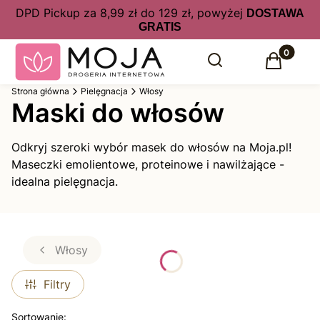
DPD Pickup za 8,99 zł do 129 zł, powyżej
DOSTAWA
GRATIS
Produkty 
Otwórz wyszukiwarkę
Szukaj
Koszyk
Strona główna
Pielęgnacja
Włosy
Maski do włosów
Odkryj szeroki wybór masek do włosów na Moja.pl!
Maseczki emolientowe, proteinowe i nawilżające -
idealna pielęgnacja.
Włosy
Filtry
Sortowanie: