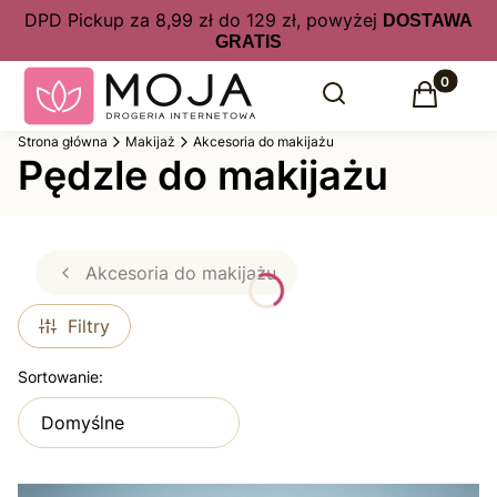
DPD Pickup za 8,99 zł do 129 zł, powyżej
DOSTAWA
GRATIS
Produkty 
Otwórz wyszukiwarkę
Szukaj
Koszyk
Strona główna
Makijaż
Akcesoria do makijażu
Pędzle do makijażu
Akcesoria do makijażu
Filtry
Lista produktów
Sortowanie:
Domyślne