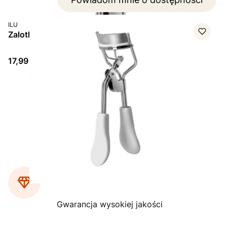
PRODUCENT
ILU
Zalotka do rzęs Ilu, TURKUSOWA, 1 szt.
Cena
17,99 zł
Strona
z 1
Gwarancja wysokiej jakości