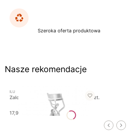
Szeroka oferta produktowa
Nasze rekomendacje
Powiadom mnie o
dostępności
PRODUCENT
ILU
Zalotka do rzęs Ilu, TURKUSOWA, 1 szt.
Cena
17,99 zł