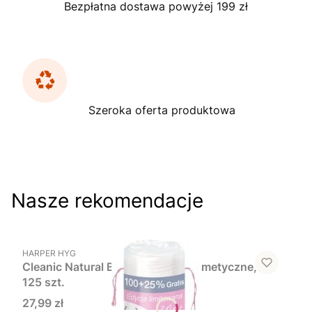
Bezpłatna dostawa powyżej 199 zł
Szeroka oferta produktowa
Nasze rekomendacje
Do koszyka
PRODUCENT
HARPER HYG
Cleanic Natural Beauty, płatki kosmetyczne, 5 x
125 szt.
Cena
27,99 zł