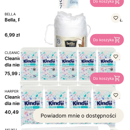
Do koszyka
PRODUCENT
BELLA
Bella, Płatki kosmetyczne okrągłe Cotton BIO, 60 szt.
Cena
6,99 zł
Do koszyka
PRODUCENT
CLEANIC
Cleanic Kindii, Pure, bawełniane płatki kosmetyczne
dla niemowląt, pakiet 15x 60 szt.
Cena
75,99 zł
Do koszyka
PRODUCENT
HARPER HYG
Cleanic Kindii, Pure, bawełniane płatki kosmetyczne
dla niemowląt, pakiet 8x 60 szt.
Cena
40,49 zł
Powiadom mnie o dostępności
PRODUCENT
AKUKU