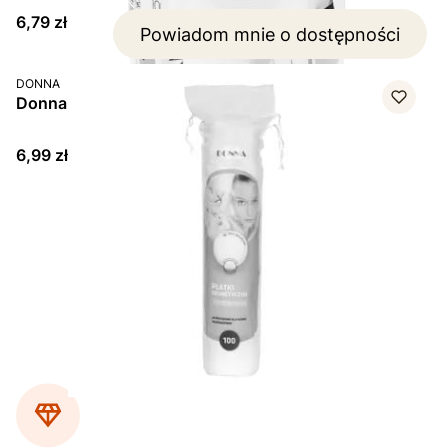
Cena
6,79 zł
Powiadom mnie o dostępności
PRODUCENT
DONNA
Donna, bawełniane płatki kosmetyczne, 100 szt.
Cena
6,99 zł
Strona
z 2
Przejdź do ostatniej str