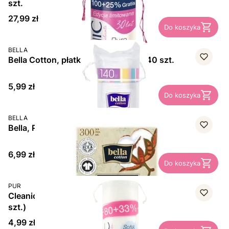
szt.
Cena
27,99 zł
Do koszyka
PRODUCENT
BELLA
Bella Cotton, płatki kosmetyczne, 140 szt.
Cena
5,99 zł
Do koszyka
PRODUCENT
BELLA
Bella, Patyczki Higieniczne Papierowe, 300 szt.
Cena
6,99 zł
Do koszyka
PRODUCENT
PUR
Cleanic Pure Effect Płatki kosmetyczne okrągłe (80
szt.)
Cena
4,99 zł