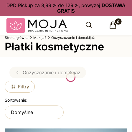
DPD Pickup za 8,99 zł do 129 zł, powyżej
DOSTAWA
GRATIS
Produkty 
Otwórz wyszukiwarkę
Szukaj
Koszyk
Strona główna
Makijaż
Oczyszczanie i demakijaż
Płatki kosmetyczne
Oczyszczanie i demakijaż
Filtry
Lista produktów
Sortowanie:
Domyślne