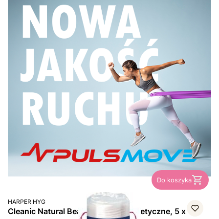
Do koszyka
PRODUCENT
HARPER HYG
Cleanic Natural Beauty, płatki kosmetyczne, 5 x 125