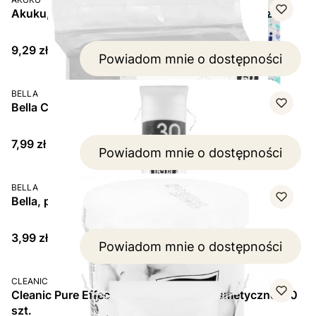
Akuku, płatki kosmetyczne dla niemowląt, 60 szt.
Cena
9,29 zł
Powiadom mnie o dostępności
PRODUCENT
BELLA
Bella Cotton Płatki Kosmetyczne Okrągłe 80 Sztuk
Cena
7,99 zł
Powiadom mnie o dostępności
PRODUCENT
BELLA
Bella, patyczki higieniczne, 100 szt.
Cena
3,99 zł
Powiadom mnie o dostępności
PRODUCENT
CLEANIC
Cleanic Pure Effect Maxi Size Płatki kosmetyczne, 60
szt.