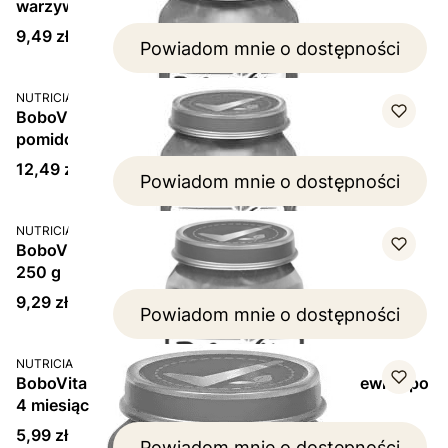
warzywami, od 1-3 lat, 250 g
Cena
9,49 zł
Powiadom mnie o dostępności
PRODUCENT
NUTRICIA
BoboVita Junior Obiadek, warzywa z kurczakiem w
pomidorach, od 1-3 lat, 250 g
Cena
12,49 zł
Powiadom mnie o dostępności
PRODUCENT
NUTRICIA
BoboVita Junior, kluseczki z warzywami i indykiem,
250 g
Cena
9,29 zł
Powiadom mnie o dostępności
PRODUCENT
NUTRICIA
BoboVita Pierwsza Łyżeczka Obiadek, marchewka, po
4 miesiącu, 125 g
Cena
5,99 zł
Powiadom mnie o dostępności