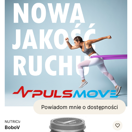
Powiadom mnie o dostępności
PRODUCENT
NUTRICIA
BoboVita Junior Obiadek, makaron z tuńczykiem i