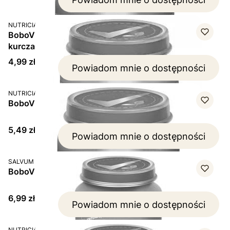
PRODUCENT
NUTRICIA
BoboVita Pierwsza Łyżeczka Zupka, jarzynowa z
kurczakiem, po 5 miesiącu, 125 g
Cena
4,99 zł
Powiadom mnie o dostępności
PRODUCENT
NUTRICIA
BoboVita, brokuły po 4 miesiącu, 125 g
Cena
5,49 zł
Powiadom mnie o dostępności
PRODUCENT
SALVUM
BoboVita, brzoskwinie, jabłka, banany i kiwi, 190 g
Cena
6,99 zł
Powiadom mnie o dostępności
PRODUCENT
NUTRICIA