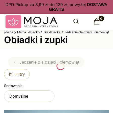
DPD Pickup za 8,99 zł do 129 zł, powyżej
DOSTAWA
GRATIS
Produkty 
Otwórz wyszukiwarkę
Szukaj
Koszyk
na główna
Mama i dziecko
Dla dziecka
Jedzenie dla dzieci i niemowląt
Obiadki i zupki
Jedzenie dla dzieci i niemowląt
Filtry
Lista produktów
Sortowanie:
Domyślne