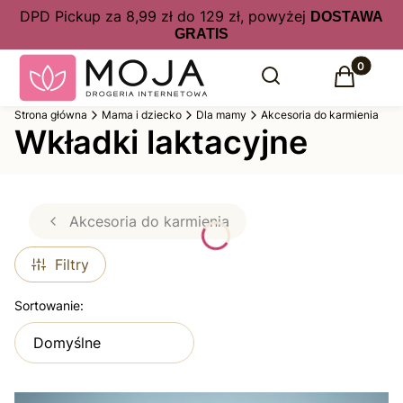
DPD Pickup za 8,99 zł do 129 zł, powyżej
DOSTAWA
GRATIS
Produkty 
Otwórz wyszukiwarkę
Szukaj
Koszyk
Strona główna
Mama i dziecko
Dla mamy
Akcesoria do karmienia
Wkładki laktacyjne
Akcesoria do karmienia
Filtry
Lista produktów
Sortowanie:
Domyślne