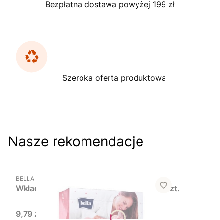
Bezpłatna dostawa powyżej 199 zł
Szeroka oferta produktowa
Nasze rekomendacje
Do koszyka
PRODUCENT
BELLA
Wkładki laktacyjne BELLA MAMMA. 60 szt.
Cena
9,79 zł