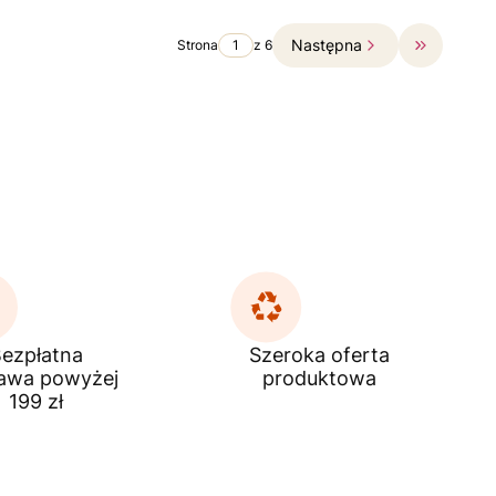
Następna
Strona
z 6
Przejdź do
ezpłatna
Szeroka oferta
awa powyżej
produktowa
199 zł