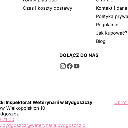
Czas i koszty dostawy
Kontakt i dane
Polityka prywa
Regulamin
Jak kupować?
Blog
DOŁĄCZ DO NAS
i Inspektorat Weterynarii w Bydgoszczy
Obrót
w Wielkopolskich 10
ydgoszcz
9 21 00
iw.bydgoszcz@weterynaria.bydgoszcz.pl