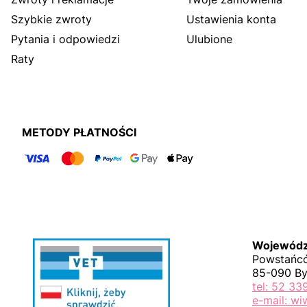
Szybkie zwroty
Ustawienia konta
Pytania i odpowiedzi
Ulubione
Raty
METODY PŁATNOŚCI
Wojewódzk
Powstańcó
85-090 B
tel: 52 33
e-mail: w