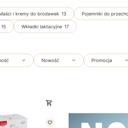
Maści i kremy do brodawek
13
Pojemniki do przec
15
Wkładki laktacyjne
17
ność
Nowość
Promocja
 wkładki laktacyjne, 100