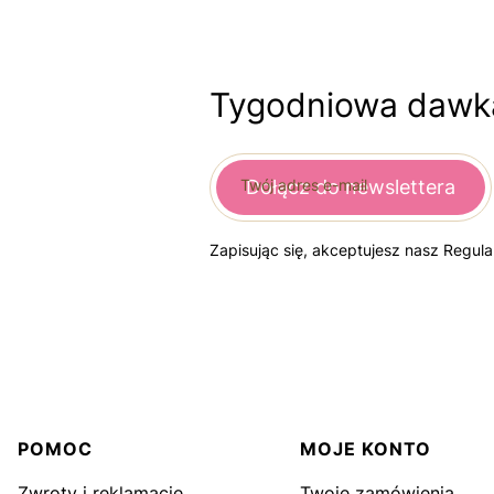
Tygodniowa dawka
Twój adres e-mail
Dołącz do newslettera
Zapisując się, akceptujesz nasz Regul
Linki w stopce
POMOC
MOJE KONTO
Zwroty i reklamacje
Twoje zamówienia