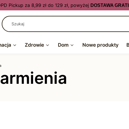
PD Pickup za 8,99 zł do 129 zł, powyżej
DOSTAWA GRATI
nacja
Zdrowie
Dom
Nowe produkty
a
karmienia