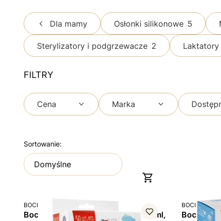
Dla mamy
Osłonki silikonowe
5
Sterylizatory i podgrzewacze
2
Laktatory
FILTRY
Cena
Marka
Dostęp
Koniec filtrów
Lista produktów
Sortowanie:
Domyślne
PRODUCENT
PRODUCENT
BOCIOLAND
BOCIOLAND
Bocioland, torebki na pokarm 200 ml,
Bocioland,