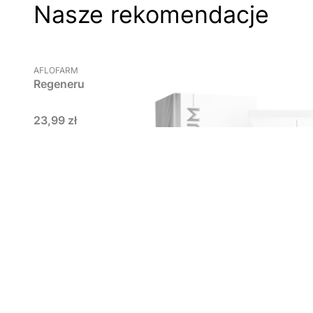
Nasze rekomendacje
Powiadom mni
PRODUCENT
AFLOFARM
Regenerum, regeneracyjny szampon do włosów, od
Cena
23,99 zł