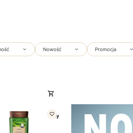
ność
Nowość
Promocja
gan Szampon nawilżający
 300 ml