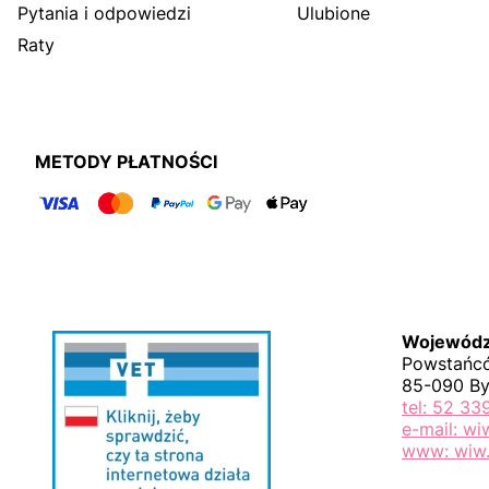
Pytania i odpowiedzi
Ulubione
Raty
METODY PŁATNOŚCI
Wojewódzk
Powstańcó
85-090 B
tel: 52 33
e-mail: w
www: wiw.