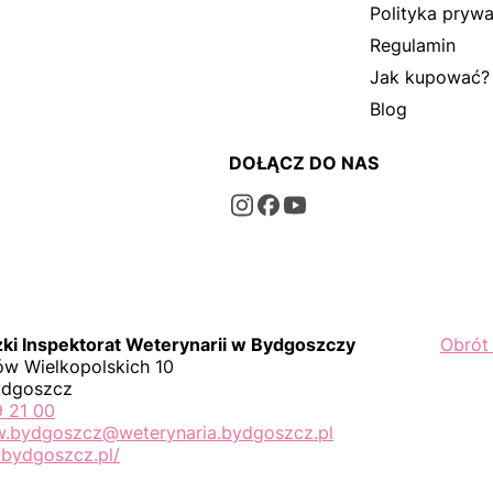
Polityka prywa
Regulamin
Jak kupować?
Blog
DOŁĄCZ DO NAS
i Inspektorat Weterynarii w Bydgoszczy
Obrót
w Wielkopolskich 10
ydgoszcz
9 21 00
iw.bydgoszcz@weterynaria.bydgoszcz.pl
bydgoszcz.pl/