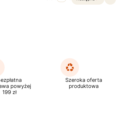
Przejdź do
ezpłatna
Szeroka oferta
awa powyżej
produktowa
199 zł