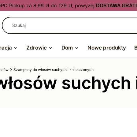
PD Pickup za 8,99 zł do 129 zł, powyżej
DOSTAWA GRATI
nacja
Zdrowie
Dom
Nowe produkty
łosów
Szampony do włosów suchych i zniszczonych
łosów suchych i