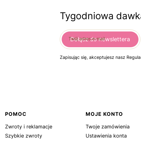
Tygodniowa dawka
Twój adres e-mail
Dołącz do newslettera
Zapisując się, akceptujesz nasz Regul
Linki w stopce
POMOC
MOJE KONTO
Zwroty i reklamacje
Twoje zamówienia
Szybkie zwroty
Ustawienia konta