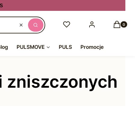
S
Produkty
Ulubione
Zaloguj się
Koszyk
Wyczyść
Szukaj
Blog
PULSMOVE
PULS
Promocje
 zniszczonych