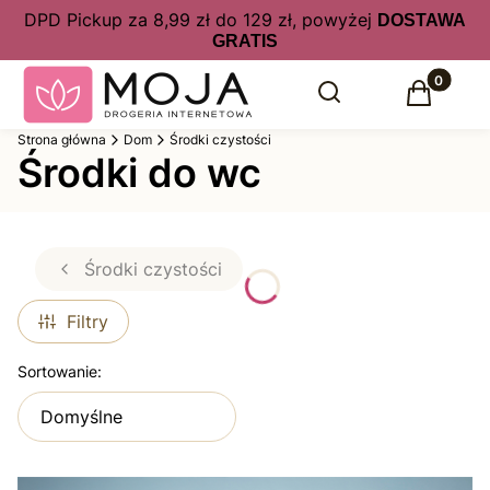
DPD Pickup za 8,99 zł do 129 zł, powyżej
DOSTAWA
GRATIS
Produkty 
Otwórz wyszukiwarkę
Szukaj
Koszyk
Strona główna
Dom
Środki czystości
Środki do wc
Środki czystości
Filtry
Lista produktów
Sortowanie:
Domyślne