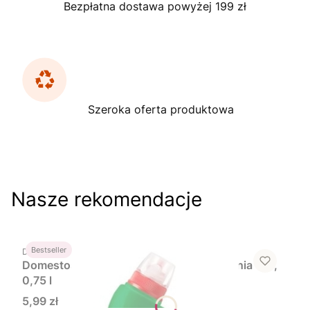
Bezpłatna dostawa powyżej 199 zł
Szeroka oferta produktowa
Nasze rekomendacje
Do koszyka
PRODUCENT
Bestseller
DOMESTOS
Domestos, Pine Fresh, płyn do czyszczenia WC,
0,75 l
Cena
5,99 zł