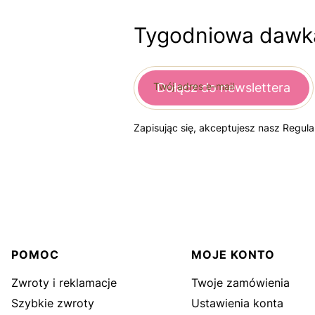
Tygodniowa dawka
Twój adres e-mail
Dołącz do newslettera
Zapisując się, akceptujesz nasz Regul
Linki w stopce
POMOC
MOJE KONTO
Zwroty i reklamacje
Twoje zamówienia
Szybkie zwroty
Ustawienia konta