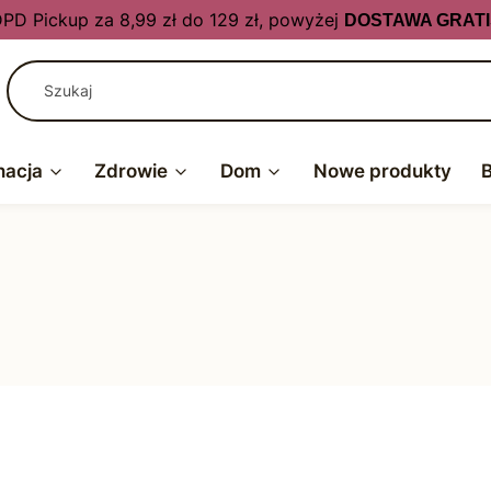
PD Pickup za 8,99 zł do 129 zł, powyżej
DOSTAWA GRATI
nacja
Zdrowie
Dom
Nowe produkty