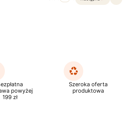
Przejdź do
ezpłatna
Szeroka oferta
awa powyżej
produktowa
199 zł