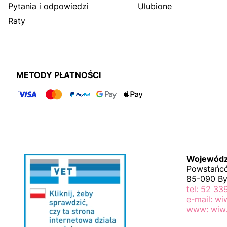
Pytania i odpowiedzi
Ulubione
Raty
METODY PŁATNOŚCI
Wojewódzk
Powstańcó
85-090 B
tel: 52 33
e-mail: w
www: wiw.