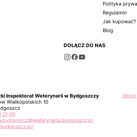
Polityka prywa
Regulamin
Jak kupować?
Blog
DOŁĄCZ DO NAS
i Inspektorat Weterynarii w Bydgoszczy
Obrót
w Wielkopolskich 10
ydgoszcz
9 21 00
iw.bydgoszcz@weterynaria.bydgoszcz.pl
bydgoszcz.pl/