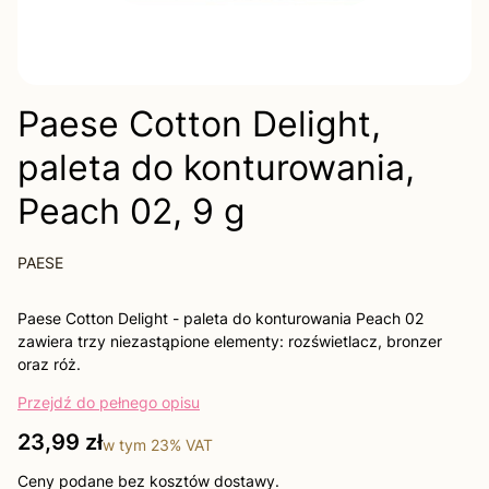
Paese Cotton Delight,
paleta do konturowania,
Peach 02, 9 g
PAESE
Paese Cotton Delight - paleta do konturowania Peach 02
zawiera trzy niezastąpione elementy: rozświetlacz, bronzer
oraz róż.
Przejdź do pełnego opisu
Cena
23,99 zł
w tym
23%
VAT
Ceny podane bez kosztów dostawy.