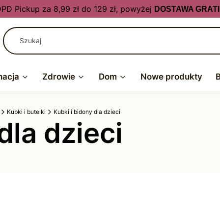
PD Pickup za 8,99 zł do 129 zł, powyżej
DOSTAWA GRATI
nacja
Zdrowie
Dom
Nowe produkty
Kubki i butelki
Kubki i bidony dla dzieci
dla dzieci