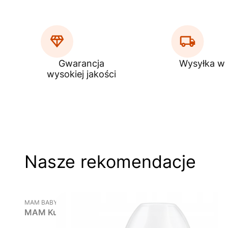
Gwarancja
Wysyłka w
wysokiej jakości
Nasze rekomendacje
PRODUCENT
MAM BABY
MAM Kubek niekapek 8+ Fun to Drink Cup 270 ml - 