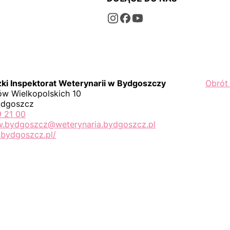
i Inspektorat Weterynarii w Bydgoszczy
Obrót
w Wielkopolskich 10
ydgoszcz
9 21 00
iw.bydgoszcz@weterynaria.bydgoszcz.pl
bydgoszcz.pl/