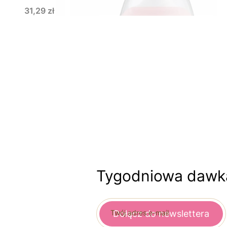
Cena
31,29 zł
Tygodniowa dawka
Twój adres e-mail
Dołącz do newslettera