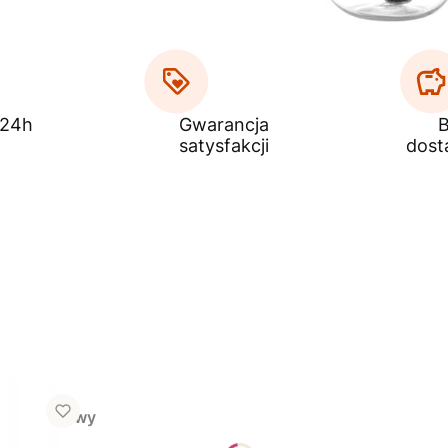
 24h
Gwarancja
B
satysfakcji
dost
kolor różowy