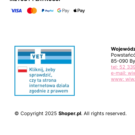
Wojewódzk
Powstańcó
85-090 B
tel: 52 33
e-mail: w
www: wiw.
© Copyright 2025
Shoper.pl
. All rights reserved.