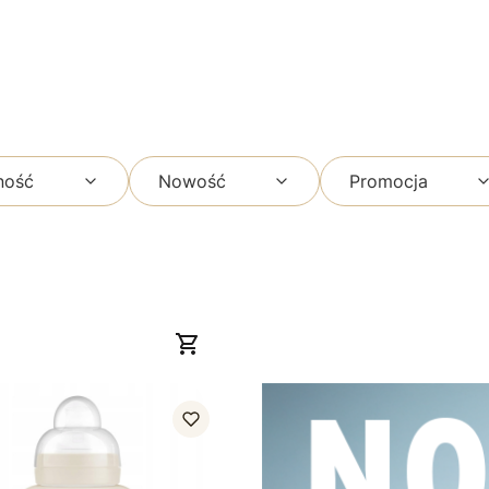
ność
Nowość
Promocja
er+ butelka treningowa
r Together 220 ml