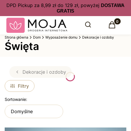
DPD Pickup za 8,99 zł do 129 zł, powyżej
DOSTAWA
GRATIS
Produkty 
Otwórz wyszukiwarkę
Szukaj
Koszyk
Strona główna
Dom
Wyposażenie domu
Dekoracje i ozdoby
Święta
Dekoracje i ozdoby
Filtry
Lista produktów
Sortowanie:
Domyślne