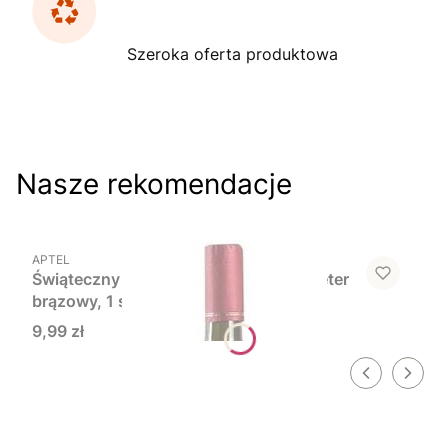
Szeroka oferta produktowa
Nasze rekomendacje
Do koszyka
PRODUCENT
APTEL
Świąteczny pokrowiec na butelkę, sweter
brązowy, 1 szt.
Cena
9,99 zł