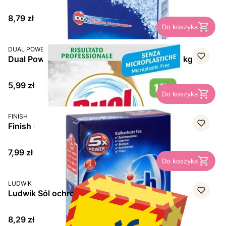
Cena
8,79 zł
Do koszyka
PRODUCENT
DUAL POWER
Dual Power Eco Greenlife, sól do zmywarki, 1 kg
Cena
5,99 zł
Do koszyka
PRODUCENT
FINISH
Finish Special Salz, sól do zmywarki, 1,2 kg
Cena
7,99 zł
Do koszyka
PRODUCENT
LUDWIK
Ludwik Sól ochronna do zmywarek 1,5 kg
Cena
8,29 zł