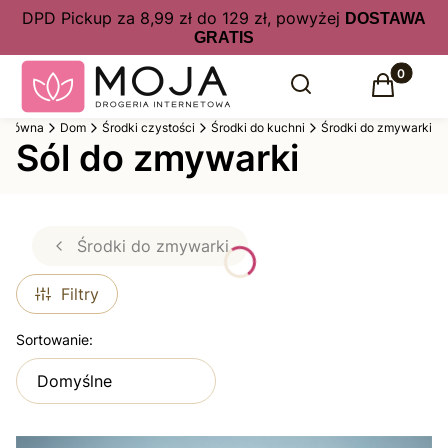
DPD Pickup za 8,99 zł do 129 zł, powyżej
DOSTAWA
GRATIS
Produkty 
Otwórz wyszukiwarkę
Szukaj
Koszyk
a główna
Dom
Środki czystości
Środki do kuchni
Środki do zmywarki
Sól do zmywarki
Środki do zmywarki
Filtry
Lista produktów
Sortowanie:
Domyślne