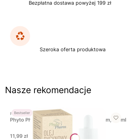
Bezpłatna dostawa powyżej 199 zł
Szeroka oferta produktowa
Nasze rekomendacje
Do koszyka
PRODUCENT
Bestseller
PHYTOPHARM
Phyto Pharm, olej rycynowy z aplikatorem, 30 ml
Cena
11,99 zł