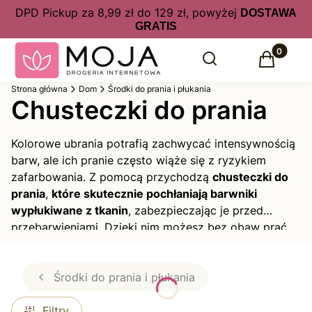
DPD Pickup za 8,99 zł do 129 zł, powyżej
DOSTAWA
GRATIS
Produkty 
Otwórz wyszukiwarkę
Szukaj
Koszyk
Strona główna
Dom
Środki do prania i płukania
Chusteczki do prania
Kolorowe ubrania potrafią zachwycać intensywnością
barw, ale ich pranie często wiąże się z ryzykiem
zafarbowania. Z pomocą przychodzą
chusteczki do
prania
,
które skutecznie pochłaniają barwniki
wypłukiwane z tkanin
, zabezpieczając je przed
przebarwieniami. Dzięki nim możesz bez obaw prać
różnokolorowe rzeczy w jednym cyklu, oszczędzając
wodę, energię i czas. To innowacyjne rozwiązanie dla
osób ceniących wygodę i skuteczność – idealne dla
Środki do prania i płukania
rodzin, singli i każdego, kto chce zadbać o swoje
ubrania bez zbędnych kompromisów. Warto mieć je
Filtry