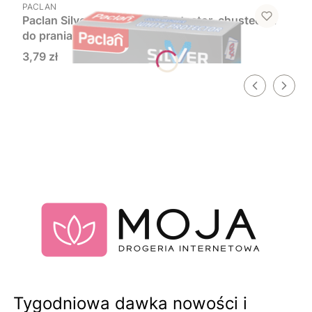
PRODUCENT
PACLAN
Paclan Silver Space White Protector, chusteczki
do prania wspomagające biel, 10 szt.
Cena
3,79 zł
Tygodniowa dawka nowości i