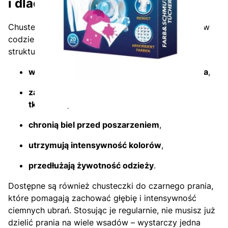
i dlaczego warto ich używać?
Chusteczki pochłaniające kolor to sprytna pomoc w
codziennej pielęgnacji ubrań. Dzięki specjalnej
strukturze materiału i aktywnym składnikom:
wyłapują barwniki uwalniane w trakcie prania
,
zapobiegają mieszaniu się kolorów między
tkaninami
,
chronią biel przed poszarzeniem
,
utrzymują intensywność kolorów
,
przedłużają żywotność odzieży
.
Dostępne są również chusteczki do czarnego prania,
które pomagają zachować głębię i intensywność
ciemnych ubrań. Stosując je regularnie, nie musisz już
dzielić prania na wiele wsadów – wystarczy jedna