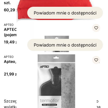
szt.
Cena
60,29 zł
Powiadom mnie o dostępności
PRODUCENT
APTEO
APTEO Termofor bez pokrowca – wyrób medyczny
(pojemność 2 L, 1 szt.)
Cena
19,49 zł
Powiadom mnie o dostępności
PRODUCENT
APTEO
Apteo, termofor gumowy, bezzapachowy, 2 L, 1 szt.
Cena
21,99 zł
Strona
z 2
Przejdź do ostatniej str
Szczególnie polecamy termofory z pestek wiśni. To
wyjątkowo bezpieczne rozwiązanie, ponieważ mogą