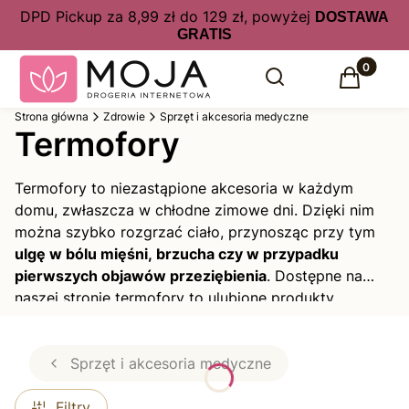
DPD Pickup za 8,99 zł do 129 zł, powyżej
DOSTAWA
GRATIS
Produkty 
Otwórz wyszukiwarkę
Szukaj
Koszyk
Strona główna
Zdrowie
Sprzęt i akcesoria medyczne
Termofory
Termofory to niezastąpione akcesoria w każdym
domu, zwłaszcza w chłodne zimowe dni. Dzięki nim
można szybko rozgrzać ciało, przynosząc przy tym
ulgę w bólu mięśni, brzucha czy w przypadku
pierwszych objawów przeziębienia
. Dostępne na
naszej stronie termofory to ulubione produkty
zmarzluchów. Wystarczy włożyć je pod kołdrę lub
koc, aby od razu poczuć przyjemne ciepło.
Sprzęt i akcesoria medyczne
Filtry