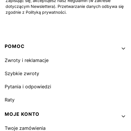
Zapisując się, akceptujesz nasz Regulamin (w zakresie
dotyczącym Newslettera). Przetwarzanie danych odbywa się
zgodnie z Polityką prywatności.
Linki w stopce
POMOC
Zwroty i reklamacje
Szybkie zwroty
Pytania i odpowiedzi
Raty
MOJE KONTO
Twoje zamówienia