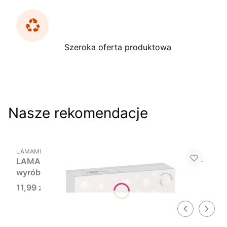
Szeroka oferta produktowa
Nasze rekomendacje
Do koszyka
PRODUCENT
LAMAMI
LAMAmi Termofor z pestkami wiśni (gwiazdki) –
wyrób medyczny
Cena
11,99 zł