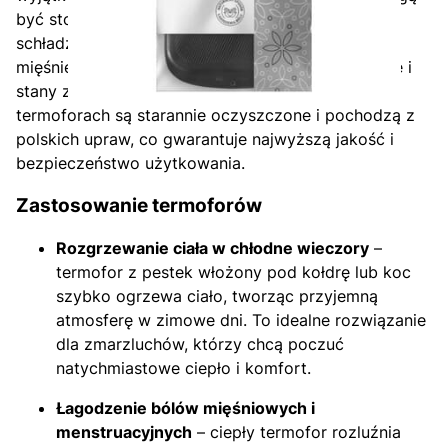
być stosowane zarówno do ogrzewania, jak i
schładzania miejsc dolegliwości. Ciepło rozluźnia
mięśnie i łagodzi bóle, a chłód redukuje opuchliznę i
stany zapalne. Co istotne, pestki wiśni użyte w
termoforach są starannie oczyszczone i pochodzą z
polskich upraw, co gwarantuje najwyższą jakość i
bezpieczeństwo użytkowania.
Zastosowanie termoforów
Rozgrzewanie ciała w chłodne wieczory
–
termofor z pestek włożony pod kołdrę lub koc
szybko ogrzewa ciało, tworząc przyjemną
atmosferę w zimowe dni. To idealne rozwiązanie
dla zmarzluchów, którzy chcą poczuć
natychmiastowe ciepło i komfort.
Łagodzenie bólów mięśniowych i
menstruacyjnych
– ciepły termofor rozluźnia