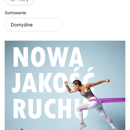
Lista produktów
Sortowanie:
Domyślne