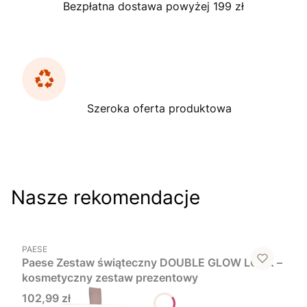
Bezpłatna dostawa powyżej 199 zł
Szeroka oferta produktowa
Nasze rekomendacje
Do koszyka
PRODUCENT
PAESE
Paese Zestaw świąteczny DOUBLE GLOW LOOK –
kosmetyczny zestaw prezentowy
Cena
102,99 zł