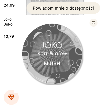
Cena
24,99 zł
Powiadom mnie o dostępności
PRODUCENT
JOKO
Joko Soft & Glow Blush, róż do twarzy, 8 g
Cena
10,79 zł
Strona
z 3
Wróć do pierwszej strony z produktami
Przejdź do ostatni