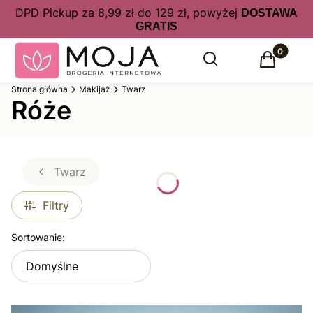
DPD Pickup za 8,99 zł do 129 zł, powyżej
DOSTAWA
GRATIS
Produkty 
Otwórz wyszukiwarkę
Szukaj
Koszyk
Strona główna
Makijaż
Twarz
Róże
Twarz
Filtry
Lista produktów
Sortowanie:
Domyślne