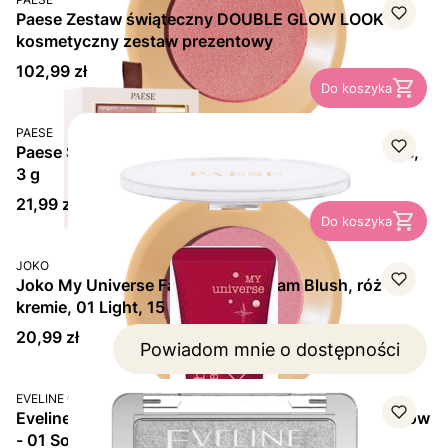
Paese Zestaw świąteczny DOUBLE GLOW LOOK –
kosmetyczny zestaw prezentowy
Cena
102,99 zł
Do koszyka
PRODUCENT
PAESE
Paese Selfglow Blush, róż do policzków, 07 Promise,
3 g
Cena
21,99 zł
Do koszyka
PRODUCENT
JOKO
Joko My Universe Face Shape Cream Blush, róż w
kremie, 01 Light, 15 ml
Cena
20,99 zł
Powiadom mnie o dostępności
PRODUCENT
EVELINE COSMETICS
Eveline Celebrity Skin Duo Róż kremowy do policzków
- 01 Soft Harmony (8 g)