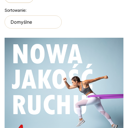
Lista produktów
Sortowanie:
Domyślne