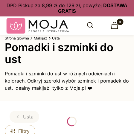
DPD Pickup za 8,99 zł do 129 zł, powyżej
DOSTAWA
GRATIS
Produkty 
Otwórz wyszukiwarkę
Szukaj
Koszyk
Strona główna
Makijaż
Usta
Pomadki i szminki do
ust
Pomadki i szminki do ust w różnych odcieniach i
kolorach. Odkryj szeroki wybór szminek i pomadek do
ust. Idealny makijaż tylko z Moja.pl ❤️
Usta
Filtry