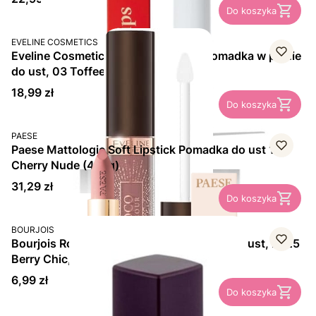
Do koszyka
PRODUCENT
EVELINE COSMETICS
Eveline Cosmetics Choco Glamour, pomadka w płynie
do ust, 03 Toffee Chocolate, 4,5 ml
Cena
18,99 zł
Do koszyka
PRODUCENT
PAESE
Paese Mattologie Soft Lipstick Pomadka do ust 115
Cherry Nude (4,3 g)
Cena
31,29 zł
Do koszyka
PRODUCENT
BOURJOIS
Bourjois Rouge Edition Velvet, pomadka do ust, nr 25
Berry Chic, 7,7 ml
Cena
6,99 zł
Do koszyka