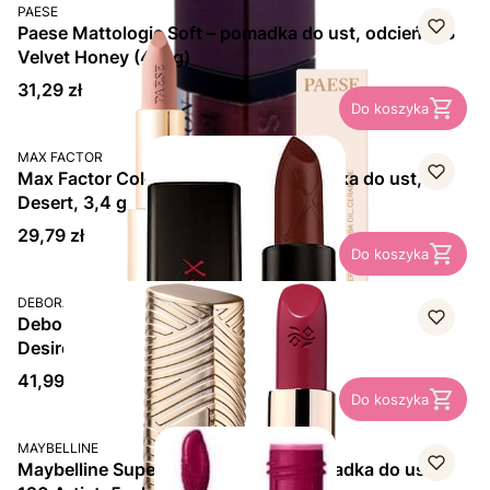
PRODUCENT
PAESE
Paese Mattologie Soft – pomadka do ust, odcień 113
Velvet Honey (4,3 g)
Cena
31,29 zł
Do koszyka
PRODUCENT
MAX FACTOR
Max Factor Colour Elixir Matte, pomadka do ust, 55
Desert, 3,4 g
Cena
29,79 zł
Do koszyka
PRODUCENT
DEBORAH
Deborah Milano Red Pomadka do ust, 08 Hibiscus
Desire, 1 szt.
Cena
41,99 zł
Do koszyka
PRODUCENT
MAYBELLINE
Maybelline Super Stay Matte Ink, pomadka do ust,