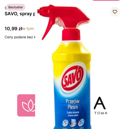
PRODUCENT
Bestseller
SAVO
SAVO, spray przeciw pleśni, 500 ml
Cena brutto
10,99 zł
w tym
8%
VAT
Ceny podane bez kosztów dostawy.
Strona
z 1