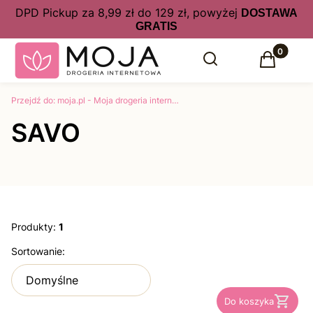
DPD Pickup za 8,99 zł do 129 zł, powyżej
DOSTAWA
GRATIS
Produkty 
Otwórz wyszukiwarkę
Szukaj
Koszyk
Przejdź do:
moja.pl - Moja drogeria internetowa kosmetyki, perfumy online w atrakcyjnych cenach
SAVO
Produkty:
1
Lista produktów
Sortowanie:
Domyślne
Do koszyka