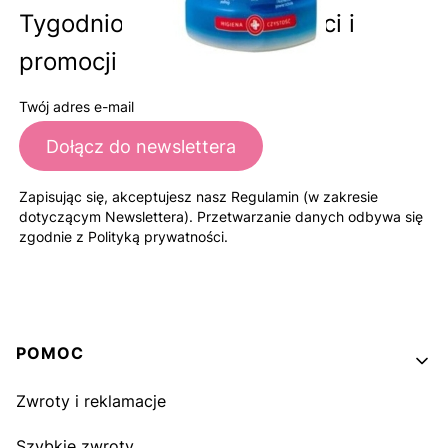
Tygodniowa dawka nowości i
promocji
Twój adres e-mail
Dołącz do newslettera
Zapisując się, akceptujesz nasz Regulamin (w zakresie
dotyczącym Newslettera). Przetwarzanie danych odbywa się
zgodnie z Polityką prywatności.
Linki w stopce
POMOC
Zwroty i reklamacje
Szybkie zwroty