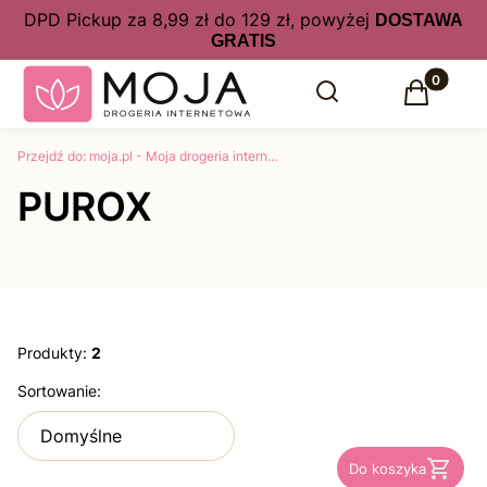
DPD Pickup za 8,99 zł do 129 zł, powyżej
DOSTAWA
GRATIS
Produkty 
Otwórz wyszukiwarkę
Szukaj
Koszyk
Przejdź do:
moja.pl - Moja drogeria internetowa kosmetyki, perfumy online w atrakcyjnych cenach
PUROX
Produkty:
2
Lista produktów
Sortowanie:
Domyślne
Do koszyka