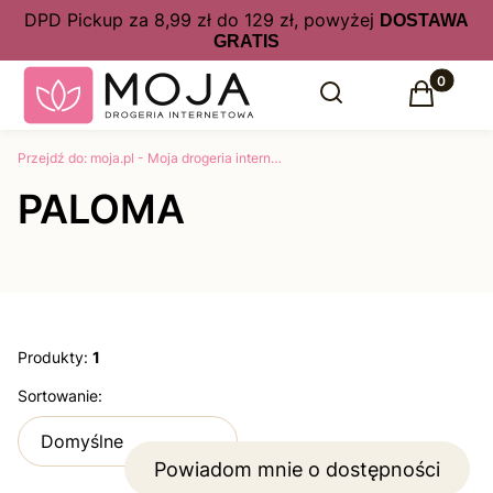
DPD Pickup za 8,99 zł do 129 zł, powyżej
DOSTAWA
GRATIS
Produkty 
Otwórz wyszukiwarkę
Szukaj
Koszyk
Przejdź do:
moja.pl - Moja drogeria internetowa kosmetyki, perfumy online w atrakcyjnych cenach
PALOMA
Produkty:
1
Lista produktów
Sortowanie:
Domyślne
Powiadom mnie o dostępności