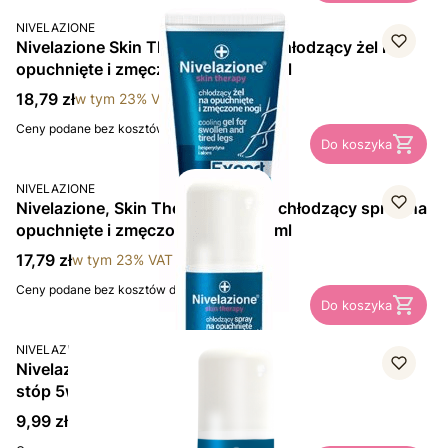
PRODUCENT
NIVELAZIONE
Nivelazione Skin Therapy Expert, chłodzący żel na
opuchnięte i zmęczone nogi, 150 ml
Cena brutto
18,79 zł
w tym
23%
VAT
Ceny podane bez kosztów dostawy.
Do koszyka
PRODUCENT
NIVELAZIONE
Nivelazione, Skin Therapy Expert, chłodzący spray na
opuchnięte i zmęczone nogi, 150 ml
Cena brutto
17,79 zł
w tym
23%
VAT
Ceny podane bez kosztów dostawy.
Do koszyka
PRODUCENT
NIVELAZIONE
Nivelazione Skin Therapy Aktywny dezodorant do
stóp 5w1, 150 ml
Cena brutto
9,99 zł
w tym
23%
VAT