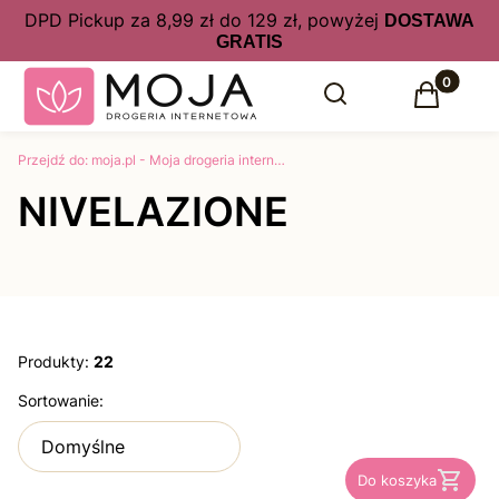
DPD Pickup za 8,99 zł do 129 zł, powyżej
DOSTAWA
GRATIS
Produkty 
Otwórz wyszukiwarkę
Szukaj
Koszyk
Przejdź do:
moja.pl - Moja drogeria internetowa kosmetyki, perfumy online w atrakcyjnych cenach
NIVELAZIONE
Produkty:
22
Lista produktów
Sortowanie:
Domyślne
Do koszyka