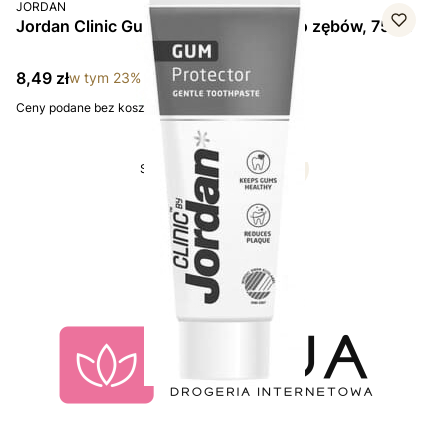
PRODUCENT
JORDAN
Jordan Clinic Gum Protector, pasta do zębów, 75 ml
Cena brutto
8,49 zł
w tym
23%
VAT
Ceny podane bez kosztów dostawy.
Strona
z 3
Przejdź do ostatniej str