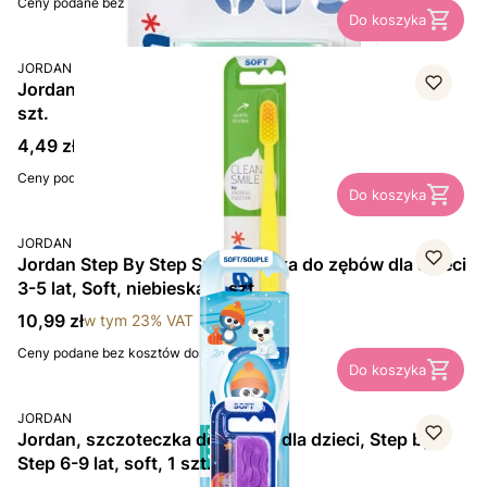
Ceny podane bez kosztów dostawy.
Do koszyka
PRODUCENT
JORDAN
Jordan, szczoteczka do zębów, Clean Smile, soft, 1
szt.
Cena brutto
4,49 zł
w tym
23%
VAT
Ceny podane bez kosztów dostawy.
Do koszyka
PRODUCENT
JORDAN
Jordan Step By Step Szczoteczka do zębów dla dzieci
3-5 lat, Soft, niebieska, 1 szt.
Cena brutto
10,99 zł
w tym
23%
VAT
Ceny podane bez kosztów dostawy.
Do koszyka
PRODUCENT
JORDAN
Jordan, szczoteczka do zębów dla dzieci, Step by
Step 6-9 lat, soft, 1 szt.