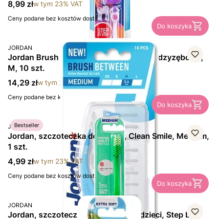
Cena brutto
8,99 zł
w tym
23%
VAT
Ceny podane bez kosztów dostawy.
Do koszyka
PRODUCENT
JORDAN
Jordan Brush Between, szczoteczki międzyzębowe,
M, 10 szt.
Cena brutto
14,29 zł
w tym
23%
VAT
Ceny podane bez kosztów dostawy.
Do koszyka
PRODUCENT
Bestseller
JORDAN
Jordan, szczoteczka do zębów, Clean Smile, Medium,
1 szt.
Cena brutto
4,99 zł
w tym
23%
VAT
Ceny podane bez kosztów dostawy.
Do koszyka
PRODUCENT
JORDAN
Jordan, szczoteczka do zębów dla dzieci, Step by