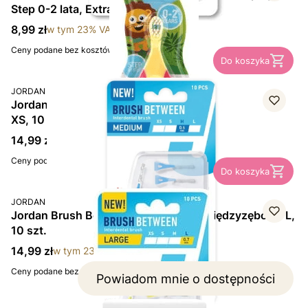
Step 0-2 lata, Extra Soft, 1 szt.
Cena brutto
8,99 zł
w tym
23%
VAT
Ceny podane bez kosztów dostawy.
Do koszyka
PRODUCENT
JORDAN
Jordan Brush Between, szczoteczki międzyzębowe
XS, 10 szt.
Cena brutto
14,99 zł
w tym
23%
VAT
Ceny podane bez kosztów dostawy.
Do koszyka
PRODUCENT
JORDAN
Jordan Brush Between, szczoteczki międzyzębowe L,
10 szt.
Cena brutto
14,99 zł
w tym
23%
VAT
Ceny podane bez kosztów dostawy.
Powiadom mnie o dostępności