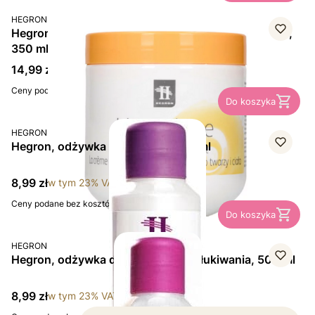
PRODUCENT
HEGRON
Hegron Uiercreme, odżywczy krem do twarzy i ciała,
350 ml
Cena brutto
14,99 zł
w tym
23%
VAT
Ceny podane bez kosztów dostawy.
Do koszyka
PRODUCENT
HEGRON
Hegron, odżywka do włosów, 500 ml
Cena brutto
8,99 zł
w tym
23%
VAT
Ceny podane bez kosztów dostawy.
Do koszyka
PRODUCENT
HEGRON
Hegron, odżywka do włosów do spłukiwania, 500 ml
Cena brutto
8,99 zł
w tym
23%
VAT