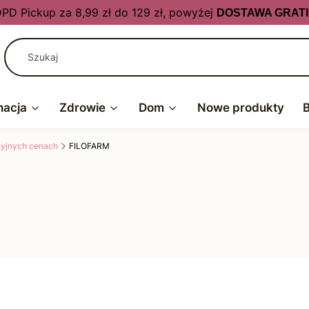
PD Pickup za 8,99 zł do 129 zł, powyżej
DOSTAWA GRATI
nacja
Zdrowie
Dom
Nowe produkty
kcyjnych cenach
FILOFARM