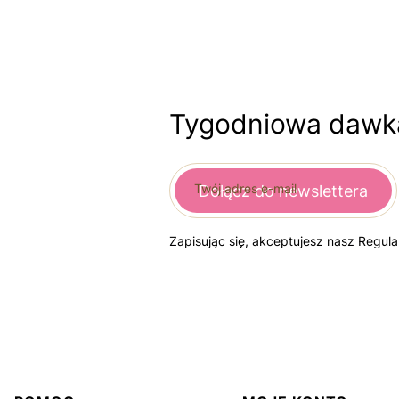
Tygodniowa dawka
Twój adres e-mail
Dołącz do newslettera
Zapisując się, akceptujesz nasz Regul