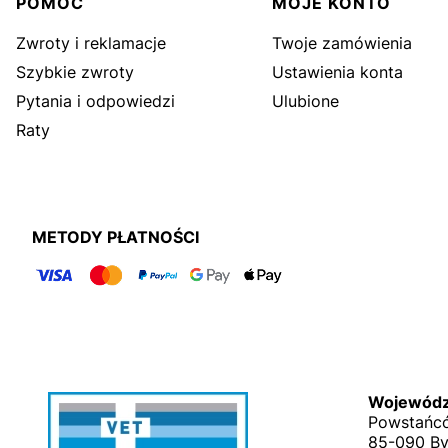
Linki w stopce
POMOC
MOJE KONTO
Zwroty i reklamacje
Twoje zamówienia
Szybkie zwroty
Ustawienia konta
Pytania i odpowiedzi
Ulubione
Raty
METODY PŁATNOŚCI
Wojewódzk
Powstańcó
85-090 B