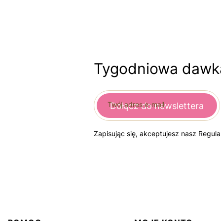
Tygodniowa dawka
Twój adres e-mail
Dołącz do newslettera
Zapisując się, akceptujesz nasz Regul