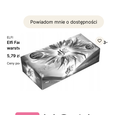
Powiadom mnie o dostępności
PRODUCENT
ELFI
Elfi Fantasy Aloe Barbas, chusteczki higieniczne 3-
warstwowe w kartoniku, 90 szt.
Cena brutto
5,79 zł
w tym
23%
VAT
Ceny podane bez kosztów dostawy.