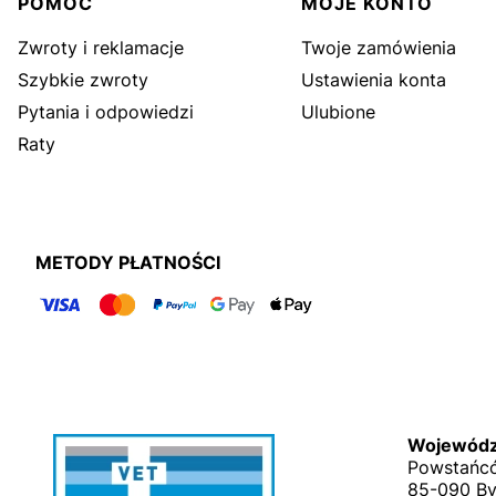
Linki w stopce
POMOC
MOJE KONTO
Zwroty i reklamacje
Twoje zamówienia
Szybkie zwroty
Ustawienia konta
Pytania i odpowiedzi
Ulubione
Raty
METODY PŁATNOŚCI
Wojewódzk
Powstańcó
85-090 B