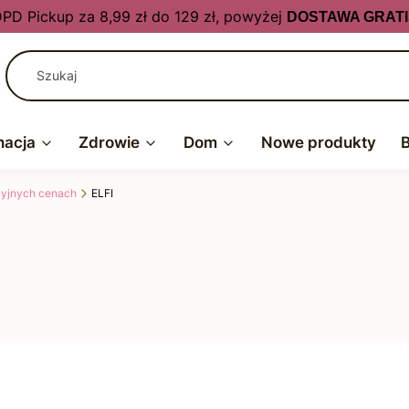
PD Pickup za 8,99 zł do 129 zł, powyżej
DOSTAWA GRATI
nacja
Zdrowie
Dom
Nowe produkty
kcyjnych cenach
ELFI