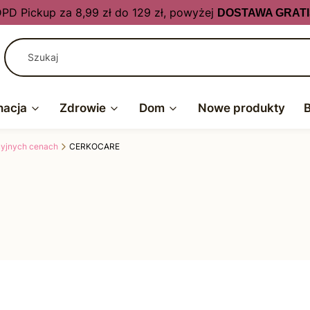
PD Pickup za 8,99 zł do 129 zł, powyżej
DOSTAWA GRATI
nacja
Zdrowie
Dom
Nowe produkty
kcyjnych cenach
CERKOCARE