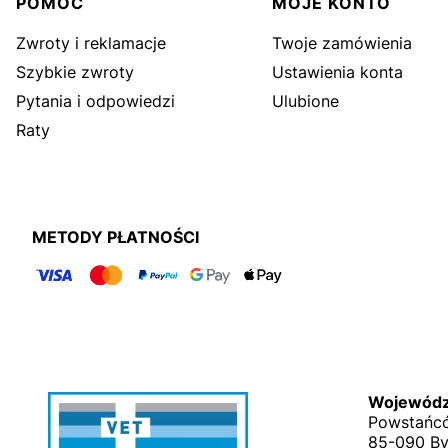
Linki w stopce
POMOC
MOJE KONTO
Zwroty i reklamacje
Twoje zamówienia
Szybkie zwroty
Ustawienia konta
Pytania i odpowiedzi
Ulubione
Raty
METODY PŁATNOŚCI
Wojewódzk
Powstańcó
85-090 B