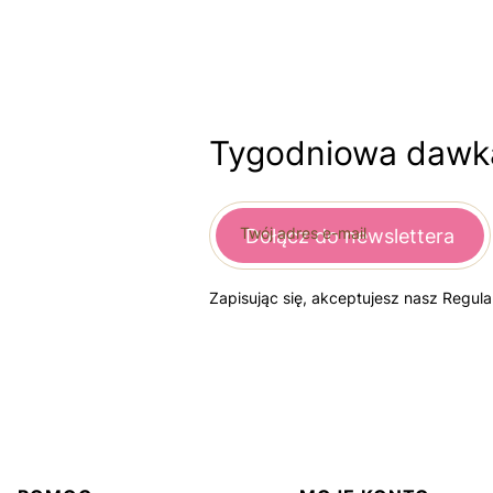
Tygodniowa dawka
Twój adres e-mail
Dołącz do newslettera
Zapisując się, akceptujesz nasz Regul