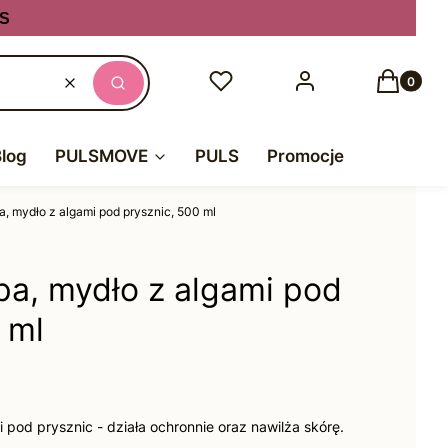
S
Produkty
Ulubione
Zaloguj się
Koszyk
Wyczyść
Szukaj
Blog
PULSMOVE
PULS
Promocje
a, mydło z algami pod prysznic, 500 ml
pa, mydło z algami pod
 ml
 pod prysznic - działa ochronnie oraz nawilża skórę.