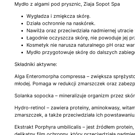
Mydło z algami pod prysznic, Ziaja Sopot Spa
Wygładza i zmiękcza skórę.
Działa ochronnie na naskórek.
Nawilża oraz przeciwdziała nadmiernej utracie
Łagodnie oczyszcza skórę, nie powoduje jej pr
Kosmetyk nie narusza naturalnego pH oraz wa
Mydło przygotowuje skórę do dalszych zabieg
Składniki aktywne:
Alga Enteromorpha compressa – zwiększa sprężystość
młodej. Pomaga w redukcji zmarszczek oraz zabezp
Solanka sopocka – mineralizuje organizm przez skór
Hydro-retinol – zawiera proteiny, aminokwasy, wita
zmarszczek, a także przeciwdziała ich powstawaniu.
Ekstrakt Porphyra umbilicalis – jest źródłem protei
delikatny film ochronny, który przeciwdziała nadmie