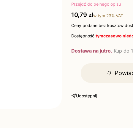
Przejdź do pełnego opisu
Cena
10,79 zł
w tym
23%
VAT
Ceny podane bez kosztów dos
Dostępność:
tymczasowo nied
Dostawa na jutro.
Kup do 1
Powia
Udostępnij