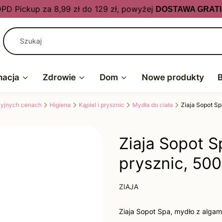
PD Pickup za 8,99 zł do 129 zł, powyżej
DOSTAWA GRATI
nacja
Zdrowie
Dom
Nowe produkty
kcyjnych cenach
Higiena
Kąpiel i prysznic
Mydła do ciała
Ziaja Sopot Sp
Ziaja Sopot S
prysznic, 500
ZIAJA
Ziaja Sopot Spa, mydło z algami