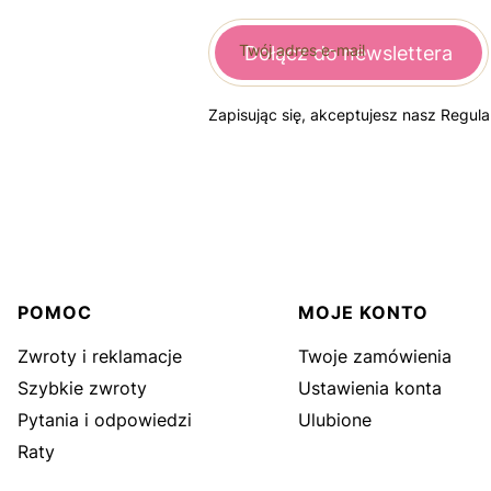
Twój adres e-mail
Dołącz do newslettera
Zapisując się, akceptujesz nasz Regul
Linki w stopce
POMOC
MOJE KONTO
Zwroty i reklamacje
Twoje zamówienia
Szybkie zwroty
Ustawienia konta
Pytania i odpowiedzi
Ulubione
Raty