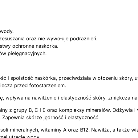
 wody.
zesuszania oraz nie wywołuje podrażnień.
rstwy ochronne naskórka.
ów pielęgnacyjnych.
 i spoistość naskórka, przeciwdziała wiotczeniu skóry, u
iecza przed fotostarzeniem.
ę, wpływa na nawilżenie i elastyczność skóry, zmiękcza na
miny z grupy B, C i E oraz kompleksy minerałów. Odżywia i
 Zapewnia skórze jędrność i elastyczność.
n, soli mineralnych, witaminy A oraz B12. Nawilża, a także
rnej utracie wody.