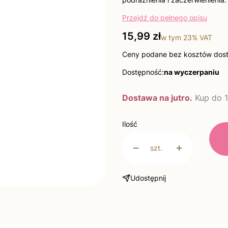
Przejdź do pełnego opisu
Cena
15,99 zł
w tym
23%
VAT
Ceny podane bez kosztów dos
Dostępność:
na wyczerpaniu
Dostawa na jutro.
Kup do 1
Ilość
szt.
Udostępnij