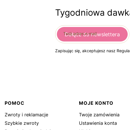
Tygodniowa dawka
Twój adres e-mail
Dołącz do newslettera
Zapisując się, akceptujesz nasz Regul
Linki w stopce
POMOC
MOJE KONTO
Zwroty i reklamacje
Twoje zamówienia
Szybkie zwroty
Ustawienia konta