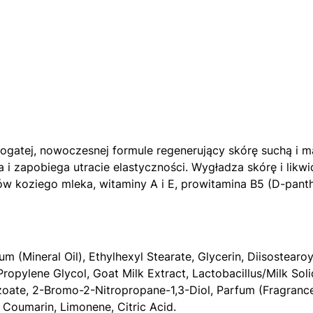
bogatej, nowoczesnej formule regenerujący skórę suchą i m
i zapobiega utracie elastyczności. Wygładza skórę i likwi
ków koziego mleka, witaminy A i E, prowitamina B5 (D-pan
m (Mineral Oil), Ethylhexyl Stearate, Glycerin, Diisostearo
ropylene Glycol, Goat Milk Extract, Lactobacillus/Milk Soli
oate, 2-Bromo-2-Nitropropane-1,3-Diol, Parfum (Fragrance), 
 Coumarin, Limonene, Citric Acid.