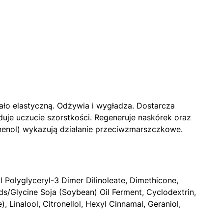
ało elastyczną. Odżywia i wygładza. Dostarcza
duje uczucie szorstkości. Regeneruje naskórek oraz
thenol) wykazują działanie przeciwzmarszczkowe.
yl Polyglyceryl-3 Dimer Dilinoleate, Dimethicone,
ds/Glycine Soja (Soybean) Oil Ferment, Cyclodextrin,
Linalool, Citronellol, Hexyl Cinnamal, Geraniol,