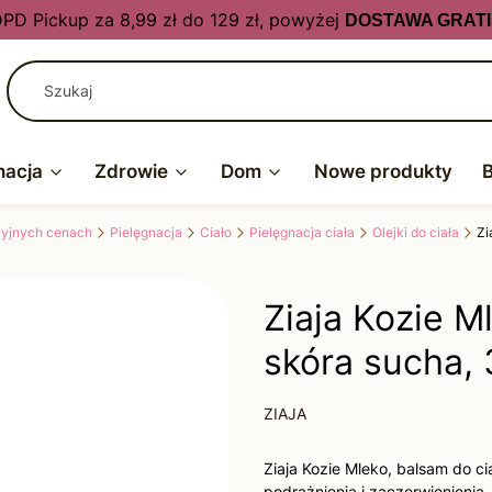
PD Pickup za 8,99 zł do 129 zł, powyżej
DOSTAWA GRATI
nacja
Zdrowie
Dom
Nowe produkty
kcyjnych cenach
Pielęgnacja
Ciało
Pielęgnacja ciała
Olejki do ciała
Zi
Ziaja Kozie M
skóra sucha,
ZIAJA
Ziaja Kozie Mleko, balsam do ci
podrażnienia i zaczerwienienia.