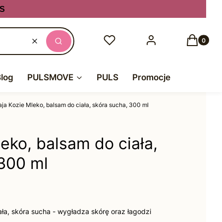
S
Produkty
Ulubione
Zaloguj się
Koszyk
Wyczyść
Szukaj
Blog
PULSMOVE
PULS
Promocje
aja Kozie Mleko, balsam do ciała, skóra sucha, 300 ml
leko, balsam do ciała,
 300 ml
ała, skóra sucha - wygładza skórę oraz łagodzi