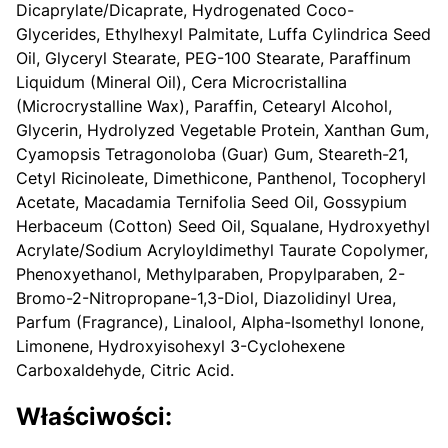
Dicaprylate/Dicaprate, Hydrogenated Coco-
Glycerides, Ethylhexyl Palmitate, Luffa Cylindrica Seed
Oil, Glyceryl Stearate, PEG-100 Stearate, Paraffinum
Liquidum (Mineral Oil), Cera Microcristallina
(Microcrystalline Wax), Paraffin, Cetearyl Alcohol,
Glycerin, Hydrolyzed Vegetable Protein, Xanthan Gum,
Cyamopsis Tetragonoloba (Guar) Gum, Steareth-21,
Cetyl Ricinoleate, Dimethicone, Panthenol, Tocopheryl
Acetate, Macadamia Ternifolia Seed Oil, Gossypium
Herbaceum (Cotton) Seed Oil, Squalane, Hydroxyethyl
Acrylate/Sodium Acryloyldimethyl Taurate Copolymer,
Phenoxyethanol, Methylparaben, Propylparaben, 2-
Bromo-2-Nitropropane-1,3-Diol, Diazolidinyl Urea,
Parfum (Fragrance), Linalool, Alpha-Isomethyl Ionone,
Limonene, Hydroxyisohexyl 3-Cyclohexene
Carboxaldehyde, Citric Acid.
Właściwości: