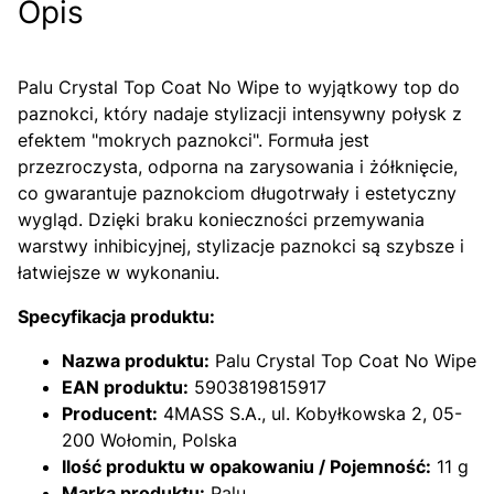
Opis
Palu Crystal Top Coat No Wipe to wyjątkowy top do
paznokci, który nadaje stylizacji intensywny połysk z
efektem "mokrych paznokci". Formuła jest
przezroczysta, odporna na zarysowania i żółknięcie,
co gwarantuje paznokciom długotrwały i estetyczny
wygląd. Dzięki braku konieczności przemywania
warstwy inhibicyjnej, stylizacje paznokci są szybsze i
łatwiejsze w wykonaniu.
Specyfikacja produktu:
Nazwa produktu:
Palu Crystal Top Coat No Wipe
EAN produktu:
5903819815917
Producent:
4MASS S.A., ul. Kobyłkowska 2, 05-
200 Wołomin, Polska
Ilość produktu w opakowaniu / Pojemność:
11 g
Marka produktu:
Palu