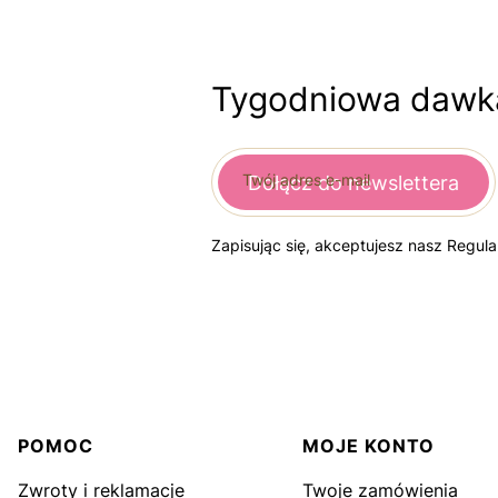
Tygodniowa dawka
Twój adres e-mail
Dołącz do newslettera
Zapisując się, akceptujesz nasz Regul
Linki w stopce
POMOC
MOJE KONTO
Zwroty i reklamacje
Twoje zamówienia