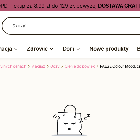
PD Pickup za 8,99 zł do 129 zł, powyżej
DOSTAWA GRATI
nacja
Zdrowie
Dom
Nowe produkty
kcyjnych cenach
Makijaż
Oczy
Cienie do powiek
PAESE Colour Mood, ci