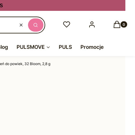
S
Produkty
Ulubione
Zaloguj się
Koszyk
Wyczyść
Szukaj
Blog
PULSMOVE
PULS
Promocje
eń do powiek, 32 Bloom, 2,8 g