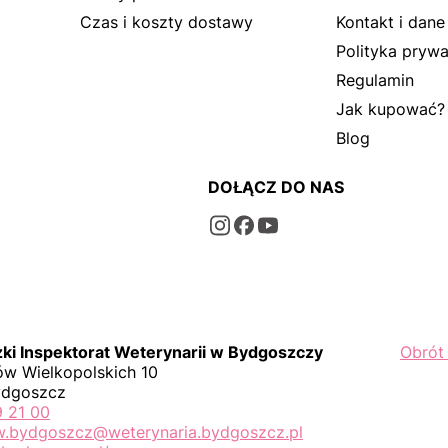
Czas i koszty dostawy
Kontakt i dane
Polityka prywa
Regulamin
Jak kupować?
Blog
DOŁĄCZ DO NAS
i Inspektorat Weterynarii w Bydgoszczy
Obrót
w Wielkopolskich 10
ydgoszcz
9 21 00
iw.bydgoszcz@weterynaria.bydgoszcz.pl