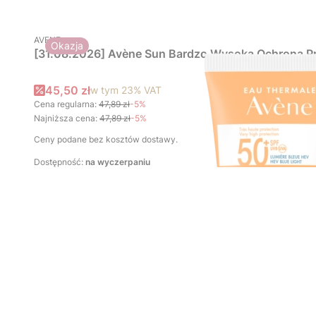
PRODUCENT
AVENE
Okazja
[31.08.2026] Avène Sun Bardzo Wysoka Ochrona Pr
Cena promocyjna brutto
45,50 zł
w tym
23%
VAT
Cena regularna:
47,89 zł
-5%
Najniższa cena:
47,89 zł
-5%
Ceny podane bez kosztów dostawy.
Dostępność:
na wyczerpaniu