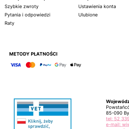
Szybkie zwroty
Ustawienia konta
Pytania i odpowiedzi
Ulubione
Raty
METODY PŁATNOŚCI
Wojewódzk
Powstańcó
85-090 B
tel: 52 33
e-mail: w