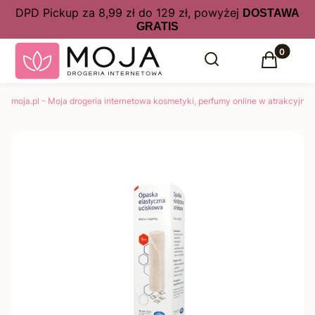
DPD Pickup za 8,99 zł do 129 zł, powyżej
DOSTAWA
GRATIS
Produkty 
Otwórz wyszukiwarkę
Szukaj
Koszyk
moja.pl - Moja drogeria internetowa kosmetyki, perfumy online w atrakcyjny