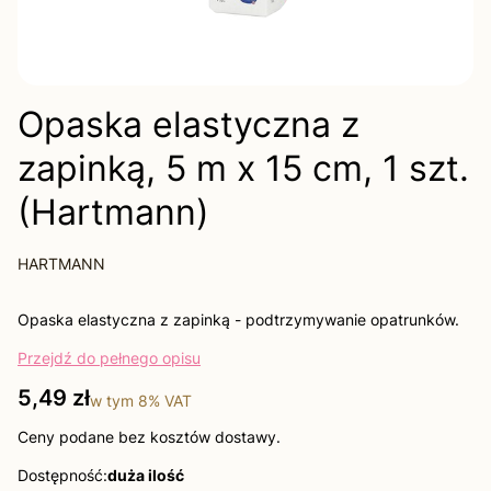
Opaska elastyczna z
zapinką, 5 m x 15 cm, 1 szt.
(Hartmann)
HARTMANN
Opaska elastyczna z zapinką - podtrzymywanie opatrunków.
Przejdź do pełnego opisu
Cena
5,49 zł
w tym
8%
VAT
Ceny podane bez kosztów dostawy.
Dostępność:
duża ilość