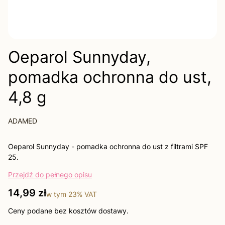
Oeparol Sunnyday,
pomadka ochronna do ust,
4,8 g
ADAMED
Oeparol Sunnyday - pomadka ochronna do ust z filtrami SPF
25.
Przejdź do pełnego opisu
Cena
14,99 zł
w tym
23%
VAT
Ceny podane bez kosztów dostawy.