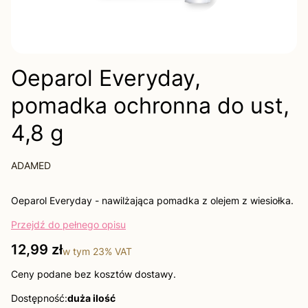
Oeparol Everyday,
pomadka ochronna do ust,
4,8 g
ADAMED
Oeparol Everyday - nawilżająca pomadka z olejem z wiesiołka.
Przejdź do pełnego opisu
Cena
12,99 zł
w tym
23%
VAT
Ceny podane bez kosztów dostawy.
Dostępność:
duża ilość