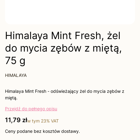
Himalaya Mint Fresh, żel
do mycia zębów z miętą,
75 g
HIMALAYA
Himalaya Mint Fresh - odświeżający żel do mycia zębów z
miętą.
Przejdź do pełnego opisu
Cena
11,79 zł
w tym
23%
VAT
Ceny podane bez kosztów dostawy.