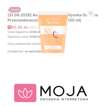
PRODUCENT
Okazja
AVENE
[31.08.2026] Avène Sun Bardzo Wysoka Ochrona
Przeciwsłoneczna Krem SPF 50+ (50 ml)
Cena promocyjna brutto
45,50 zł
w tym
23%
VAT
Cena regularna:
47,89 zł
-5%
Najniższa cena:
47,89 zł
-5%
Ceny podane bez kosztów dostawy.
Dostępność:
na wyczerpaniu